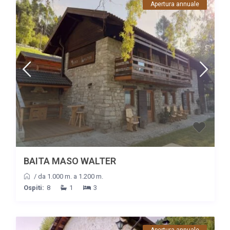
Apertura annuale
BAITA MASO WALTER
/
da 1.000 m. a 1.200 m.
Ospiti:
8
1
3
Apertura annuale