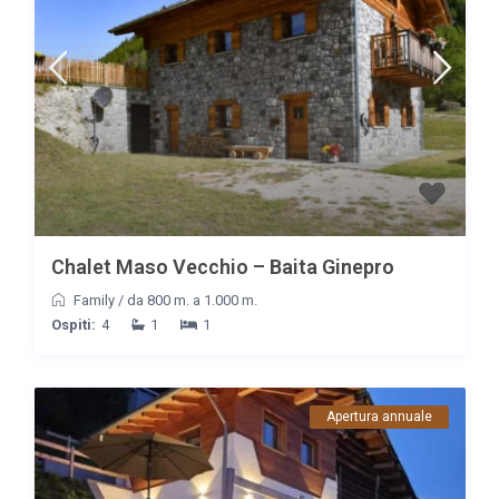
Chalet Maso Vecchio – Baita Ginepro
Family
/
da 800 m. a 1.000 m.
Ospiti:
4
1
1
Apertura annuale