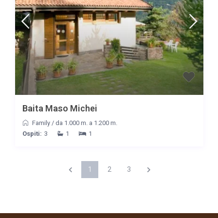
Baita Maso Michei
Family
/
da 1.000 m. a 1.200 m.
Ospiti:
3
1
1
1
2
3