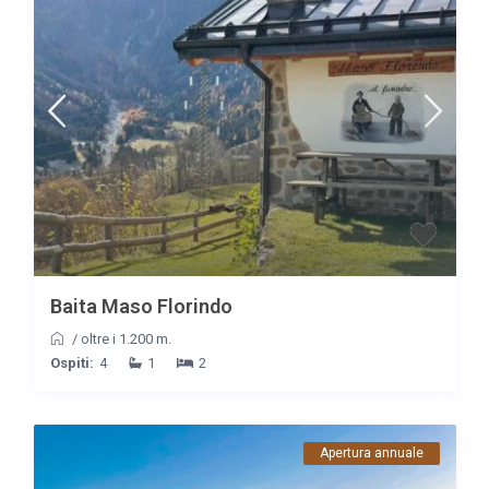
Baita Maso Florindo
/
oltre i 1.200 m.
Ospiti:
4
1
2
Apertura annuale