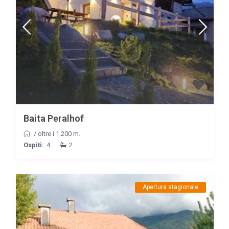
Baita Peralhof
/
oltre i 1.200 m.
Ospiti:
4
2
Apertura stagionale