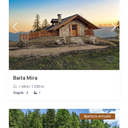
Baita Mira
/
oltre i 1.200 m.
Ospiti:
4
1
Apertura annuale