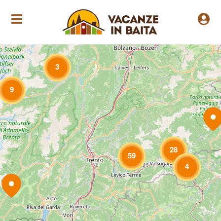
Loading Maps
3
9
28
59
4