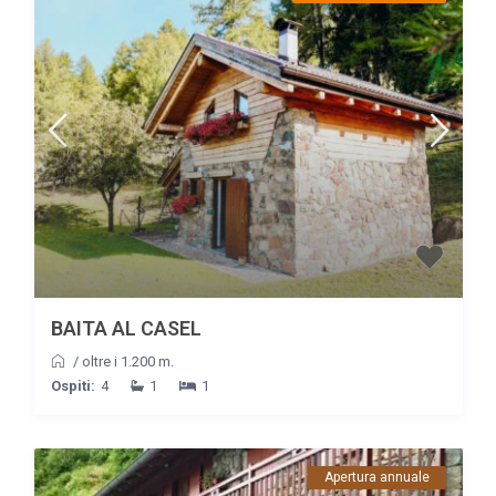
BAITA AL CASEL
/
oltre i 1.200 m.
Ospiti:
4
1
1
Apertura annuale