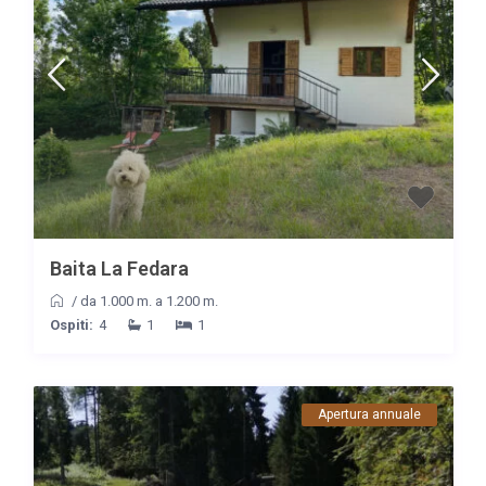
Baita La Fedara
/
da 1.000 m. a 1.200 m.
Ospiti:
4
1
1
Apertura annuale