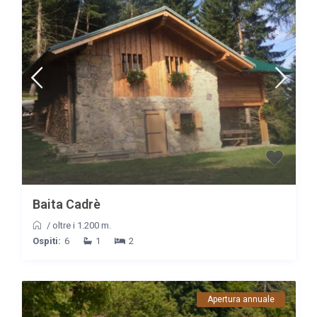
Baita Cadrè
/
oltre i 1.200 m.
Ospiti:
6
1
2
Apertura annuale