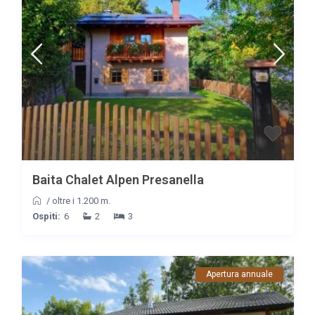
Baita Chalet Alpen Presanella
/
oltre i 1.200 m.
Ospiti:
6
2
3
Apertura annuale