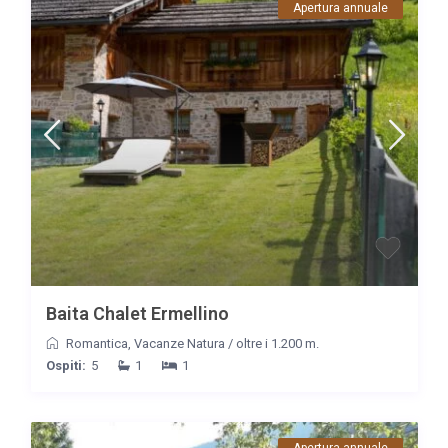
Apertura annuale
Baita Chalet Ermellino
Romantica
,
Vacanze Natura
/
oltre i 1.200 m.
Ospiti:
5
1
1
Apertura annuale