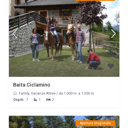
Baita Ciclamino
Family
,
Vacanze Attive
/
da 1.000 m. a 1.200 m.
Ospiti:
7
1
2
Apertura stagionale