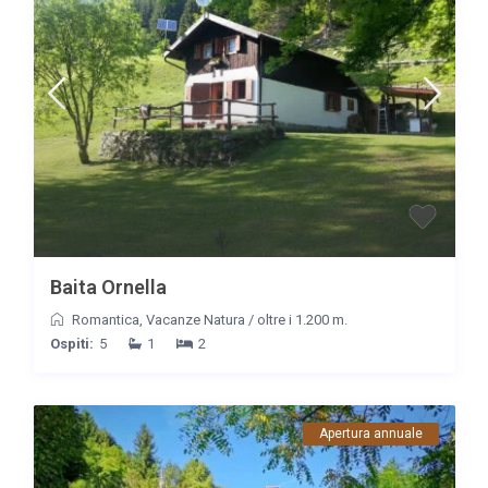
Baita Ornella
Romantica
,
Vacanze Natura
/
oltre i 1.200 m.
Ospiti:
5
1
2
Apertura annuale