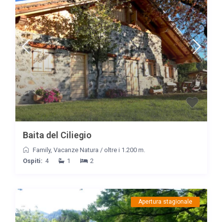
Baita del Ciliegio
Family
,
Vacanze Natura
/
oltre i 1.200 m.
Ospiti:
4
1
2
Apertura stagionale