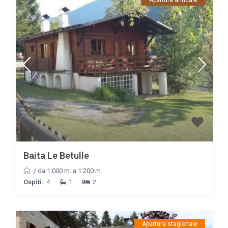
Baita Le Betulle
/
da 1.000 m. a 1.200 m.
Ospiti:
4
1
2
Apertura stagionale