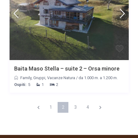
Baita Maso Stella – suite 2 – Orsa minore
Family
,
Gruppi
,
Vacanze Natura
/
da 1.000 m. a 1.200 m.
Ospiti:
5
1
2
1
2
3
4