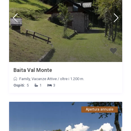
Baita Val Monte
Family
,
Vacanze Attive
/
oltre i 1.200 m.
Ospiti:
5
1
3
Apertura annuale