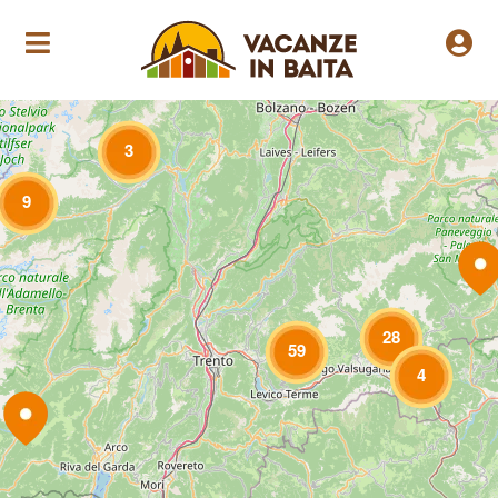
Loading Maps
3
9
28
59
4