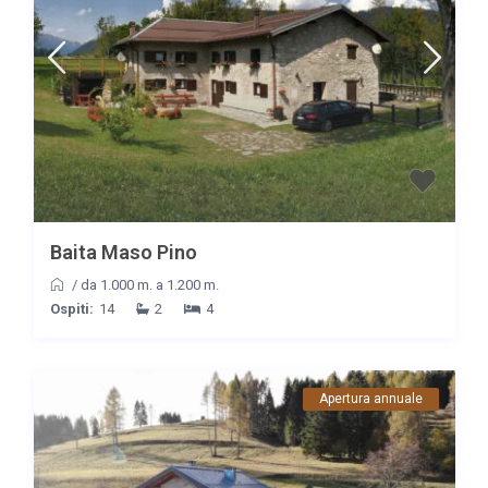
Baita Maso Pino
/
da 1.000 m. a 1.200 m.
Ospiti:
14
2
4
Apertura annuale