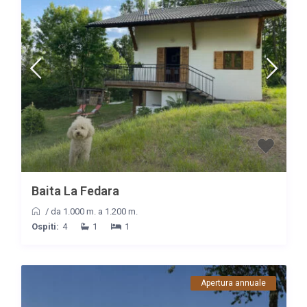
Baita La Fedara
/
da 1.000 m. a 1.200 m.
Ospiti:
4
1
1
Apertura annuale