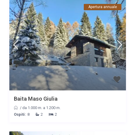
Apertura annuale
Baita Maso Giulia
/
da 1.000 m. a 1.200 m.
Ospiti:
8
2
2