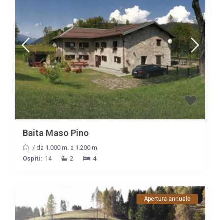
Baita Maso Pino
/
da 1.000 m. a 1.200 m.
Ospiti:
14
2
4
Apertura annuale