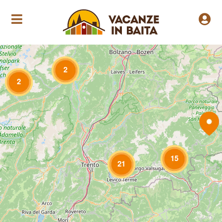
Loading Maps
2
2
15
21