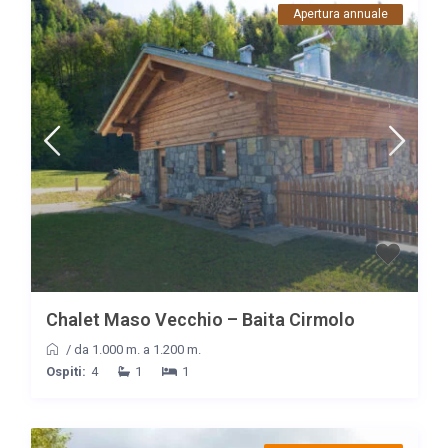
Apertura annuale
Chalet Maso Vecchio – Baita Cirmolo
/
da 1.000 m. a 1.200 m.
Ospiti:
4
1
1