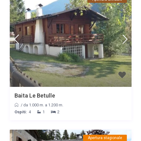
Baita Le Betulle
/
da 1.000 m. a 1.200 m.
Ospiti:
4
1
2
Apertura stagionale