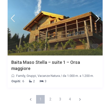
Baita Maso Stella – suite 1 – Orsa
maggiore
Family
,
Gruppi
,
Vacanze Natura
/
da 1.000 m. a 1.200 m.
Ospiti:
6
2
3
1
2
3
4