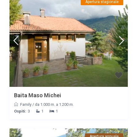
Apertura stagionale
Baita Maso Michei
Family
/
da 1.000 m. a 1.200 m.
Ospiti:
3
1
1
Apertura annuale