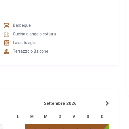
Barbeque
Cucina o angolo cottura
Lavastoviglie
Terrazzo o Balcone
Settembre 2026
L
M
M
G
V
S
D