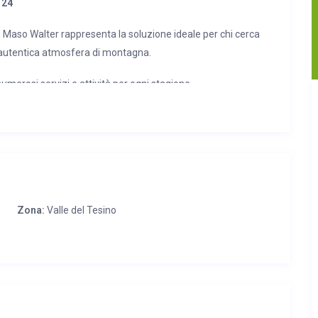
 24
ia, Maso Walter rappresenta la soluzione ideale per chi cerca
ll’autentica atmosfera di montagna.
umerosi servizi e attività per ogni stagione.
sport grazie ai numerosi sentieri escursionistici, percorsi
nverno è possibile raggiungere facilmente le piste da sci del
ala panorami mozzafiato, eventi di paese e attività per grandi
 di Alcide Degasperi” e “Per Via”, il giardino d’Europa e
Zona:
Valle del Tesino
i Cinte Tesino e le “grotte” di Castello Tesino”
trutturata, caratterizzata da uno stile alpino elegante e