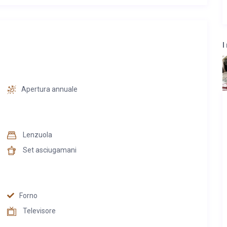
re · 8 posti letto · perfetta per famiglie e gruppi, Cucina
vata, Wi-Fi e stereo Bluetooth
I
Apertura annuale
Lenzuola
Set asciugamani
Forno
Televisore