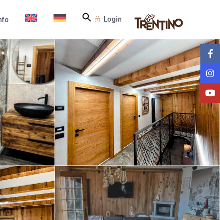
Login
nfo