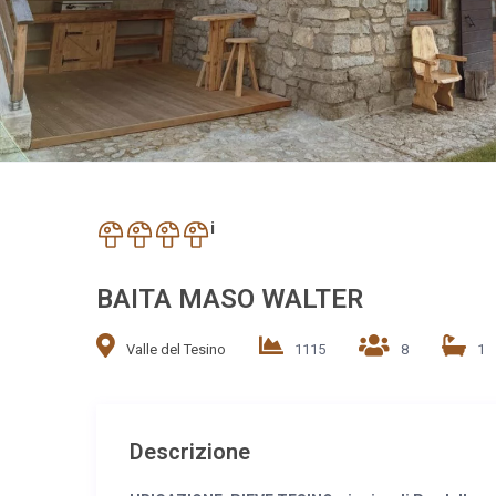
i
BAITA MASO WALTER
Valle del Tesino
1115
8
1
Descrizione