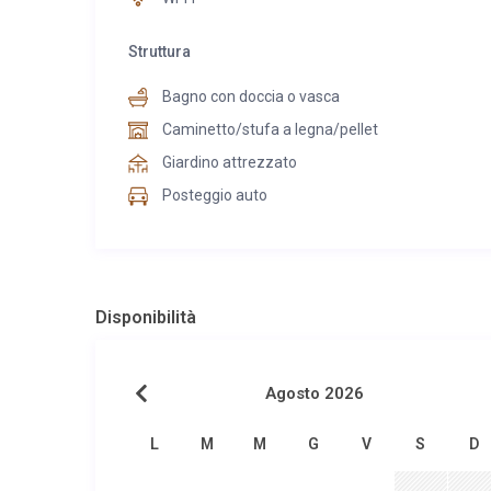
Struttura
Bagno con doccia o vasca
Caminetto/stufa a legna/pellet
Giardino attrezzato
Posteggio auto
Disponibilità
Agosto 2026
L
M
M
G
V
S
D