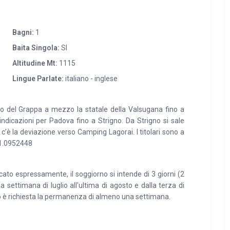
erni si fondono per creare un ambiente caldo e raffinato.
Bagni:
1
, gli interni curati nei minimi dettagli e l’atmosfera
iorno offre una grande tavolata conviviale, perfetta per
Baita Singola:
SI
o con camino e finiture di pregio che rendono ogni ambiente
Altitudine Mt:
1115
Lingue Parlate:
italiano - inglese
o, trasmettono tranquillità e benessere grazie ai
sa e agli spazi ampi e curati. Gli ambienti sono pensati per
o del Grappa a mezzo la statale della Valsugana fino a
indicazioni per Padova fino a Strigno. Da Strigno si sale
 con una capacità totale fino a 8 posti letto.
 c’è la deviazione verso Camping Lagorai. I titolari sono a
11.0952448
 tradizionali baite trentine: facciata in pietra, balconi in
Gli ospiti possono usufruire di una zona barbecue attrezzata
 natura.
to espressamente, il soggiorno si intende di 3 giorni (2
ma settimana di luglio all'ultima di agosto e dalla terza di
 è richiesta la permanenza di almeno una settimana.