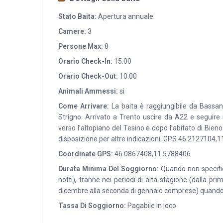
autentico, dove pietra naturale, legno e dettagli mod
Stato Baita:
Apertura annuale
Camere:
3
La struttura si distingue per i suoi ampi spazi luminosi
accogliente tipica delle baite di montagna. La zona g
Persone Max:
8
pranzi e cene in compagnia, un accogliente soggiorn
Orario Check-In:
15.00
rilassante e confortevole.
Orario Check-Out:
10.00
Animali Ammessi:
si
Le camere da letto, arredate in stile moderno montan
rivestimenti in legno naturale, all’illuminazione soffu
Come Arrivare:
La baita è raggiungibile da Bassan
Strigno. Arrivato a Trento uscire da A22 e seguire 
garantire comfort sia a famiglie sia a gruppi di amici,
verso l’altopiano del Tesino e dopo l’abitato di Bieno
disposizione per altre indicazioni. GPS 46.2127104,
All’esterno, Maso Walter conserva tutto il fascino delle
legno e una splendida area relax immersa nel verde. 
Coordinate GPS:
46.0867408,11.5788406
e di spazi esterni ideali per rilassarsi circondati dalla
Durata Minima Del Soggiorno:
Quando non specifica
notti), tranne nei periodi di alta stagione (dalla pri
dicembre alla seconda di gennaio comprese) quando
Tassa Di Soggiorno:
Pagabile in loco
SERVIZI: