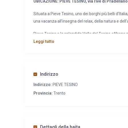
UBICAZIONE: PIEVE TESINO, via rive di Pradellano
Situata a Pieve Tesino, uno dei borghi più belli d’Ital
una vacanza all’insegna del relax, della natura e de
Pieve Tesino e la splendida Valle del Tesino offrono n
Leggi tutto
La zona è perfetta per gli amanti della natura e dello 
mountain bike e trekking georeferenziati. Durante l’i
Passo Brocon, mentre nei mesi estivi il territorio reg
e piccoli.
Indirizzo
In più, da visitare assolutamente, i musei “Casa natale
Indirizzo:
PIEVE TESINO
l’Arboreto. Per i più avventurosi il “parco avventura” d
Provincia:
Trento
CARATTERISTICHE:
Maso Walter è una baita di montagna recentemente ris
Dettagli della baita