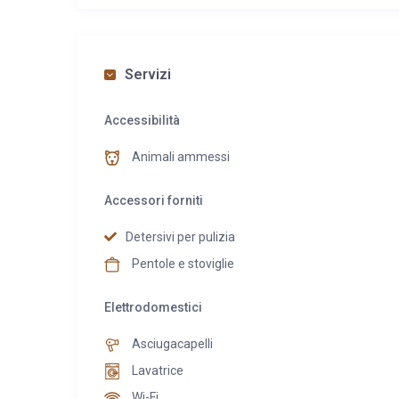
la Baita è dotata di: Stufa e caminetto a legna, 3 came
attrezzata · tavolo da 12, Barbecue, amaca e area pri
Servizi
Animali Ammessi.
Accessibilità
Animali ammessi
Accessori forniti
Detersivi per pulizia
Pentole e stoviglie
Elettrodomestici
Asciugacapelli
Lavatrice
Wi-Fi