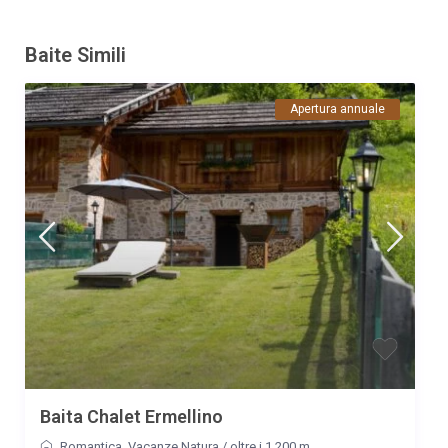
Commento
Wir waren im Juni 2025 in der Unterkunft. Diese liegt
Baite Simili
wunderschön und sehr sonnig. Für Schatten sorgt ein
Kirschbaum vor dem Haus. Neben dem Haus plätschert ein
Brunnen.Die Gegend ist hervorragend für Wanderungen
Apertura annuale
geeignet, es gibt Restaurants zum einkehren. Wir können die
Unterkunft sehr empfehlen.
Data
Nome
Valutazione
07/09/2022
Gabriella
Commento
Il posto è un incanto La struttura è molto confortevole e curata
in ogni dettaglio Pochi giorni di pernottamento, ma da ripetere.
Complimenti ai proprietari!
Data
Nome
Valutazione
16/09/2021
Stefania
Commento
Baita Chalet Ermellino
La baita del ciliegio: che dire, una meraviglia! Abbiamo
soggiornato in questa baita per 3 giorni e ci è sembrato di vivere
Romantica
,
Vacanze Natura
/
oltre i 1.200 m.