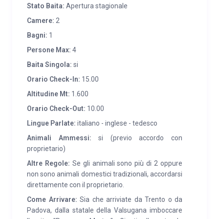
Stato Baita:
Apertura stagionale
piani.
Al piano terreno
la zona giorno open space –
con pareti perlinate – presenta cucina con stufa a
Camere:
2
legna, ampia sala da pranzo e soggiorno con
Bagni:
1
delizioso caminetto costruito con legno vecchio
Persone Max:
4
riciclato e rivestimento in sasso.
Il primo piano
Baita Singola:
si
mansardato
, invece, ospita la zona notte: due
Orario Check-In:
15.00
camere da letto – di cui una matrimoniale e una con
Altitudine Mt:
1.600
due letti singoli – con tetto in legno a vista, pavimento
in larice e mobili in legno massiccio per un’atmosfera
Orario Check-Out:
10.00
calda e accogliente. Ciascun piano è dotato di servizi
Lingue Parlate:
italiano - inglese - tedesco
igienici: bagno completo con doccia al pian terreno e
Animali Ammessi:
si (previo accordo con
un wc nella zona notte.
proprietario)
Altre Regole:
Se gli animali sono più di 2 oppure
SERVIZI:
Bar-Ristorante Alle Pozze, Agritur Rincher,
non sono animali domestici tradizionali, accordarsi
Rifugio Serot e Agritur Paradiso raggiungibili in pochi
direttamente con il proprietario.
minuti in auto o a piedi. Supermercato e negozi di
Come Arrivare:
Sia che arriviate da Trento o da
generi alimentari nei vicini comuni di Ronchi
Padova, dalla statale della Valsugana imboccare
Valsugana (8 km) e Roncegno Terme (12 km). A