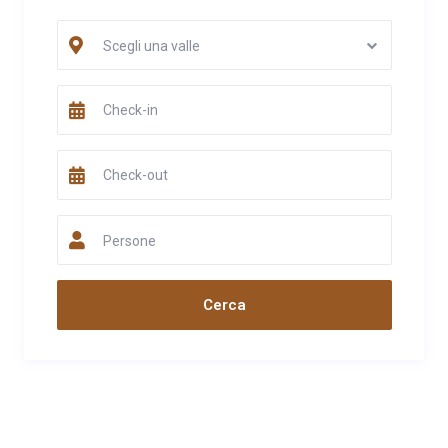
05/06/2026
Berner Dörthe
Scegli una valle
Commento
Sehr schön, jederzeit wieder!
Data
Nome
Valutazione
06/09/2025
Eros Piva
Commento
Una vacanza da rifare e da non dimenticare
Data
Nome
Valutazione
Persone
02/08/2025
Valter Dotto
Commento
Posto meraviglioso. Baita consigliata per passeggiate ed anche
escursioni sul Lagorai.
Data
Nome
Valutazione
22/06/2025
Stefan van
Megeren