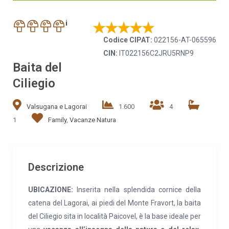
i
Codice CIPAT:
022156-AT-065596
CIN:
IT022156C2JRU5RNP9
Baita del
Ciliegio
Valsugana e Lagorai
1.600
4
1
Family
,
Vacanze Natura
Descrizione
UBICAZIONE:
Inserita nella splendida cornice della
catena del Lagorai, ai piedi del Monte Fravort, la baita
del Ciliegio sita in località Paicovel, è la base ideale per