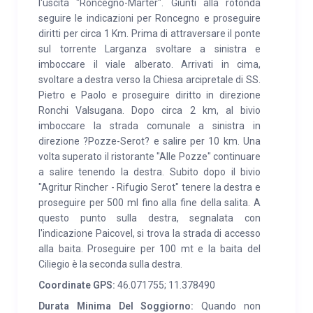
l'uscita "Roncegno-Marter". Giunti alla rotonda
Roncegno si trovano inoltre farmacia, banca, ufficio
seguire le indicazioni per Roncegno e proseguire
diritti per circa 1 Km. Prima di attraversare il ponte
informazioni turistiche e nella zona sportiva un
sul torrente Larganza svoltare a sinistra e
campo da golf e il centro tennis. Nel vicino paese di
imboccare il viale alberato. Arrivati in cima,
Borgo Valsugana, a 15 km, si trova l’ospedale S.
svoltare a destra verso la Chiesa arcipretale di SS.
Lorenzo e la guardia medica. Sempre a Borgo
Pietro e Paolo e proseguire diritto in direzione
Valsugana presso il centro sportivo ci sono due
Ronchi Valsugana. Dopo circa 2 km, al bivio
imboccare la strada comunale a sinistra in
piscine di cui una coperta. Il permesso raccolta funghi
direzione ?Pozze-Serot? e salire per 10 km. Una
si può richiedere presso il Comune di Roncegno
volta superato il ristorante "Alle Pozze" continuare
Terme.
a salire tenendo la destra. Subito dopo il bivio
"Agritur Rincher - Rifugio Serot" tenere la destra e
proseguire per 500 ml fino alla fine della salita. A
questo punto sulla destra, segnalata con
l'indicazione Paicovel, si trova la strada di accesso
alla baita. Proseguire per 100 mt e la baita del
Ciliegio è la seconda sulla destra.
Coordinate GPS:
46.071755; 11.378490
Durata Minima Del Soggiorno:
Quando non