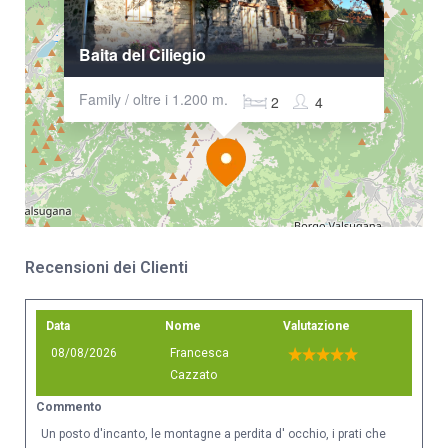
Baita del Ciliegio
Family / oltre i 1.200 m.
2
4
Recensioni dei Clienti
Data
Nome
Valutazione
08/08/2026
Francesca
Cazzato
Commento
Un posto d'incanto, le montagne a perdita d' occhio, i prati che