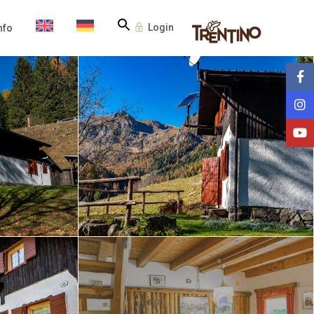
Login
nfo