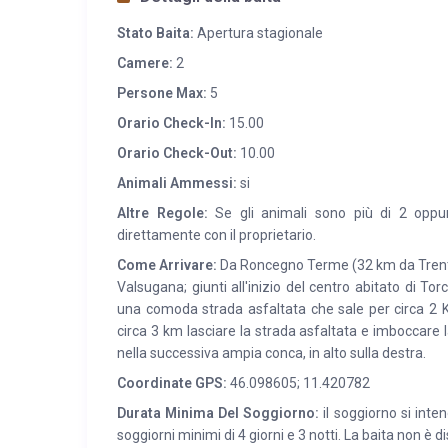
Stato Baita:
Apertura stagionale
Camere:
2
Persone Max:
5
Orario Check-In:
15.00
Orario Check-Out:
10.00
Animali Ammessi:
si
Altre Regole:
Se gli animali sono più di 2 oppur
direttamente con il proprietario.
Come Arrivare:
Da Roncegno Terme (32 km da Trento) s
Valsugana; giunti all'inizio del centro abitato di To
una comoda strada asfaltata che sale per circa 2 K
circa 3 km lasciare la strada asfaltata e imboccare l
nella successiva ampia conca, in alto sulla destra.
Coordinate GPS:
46.098605; 11.420782
Durata Minima Del Soggiorno:
il soggiorno si inten
soggiorni minimi di 4 giorni e 3 notti. La baita non è