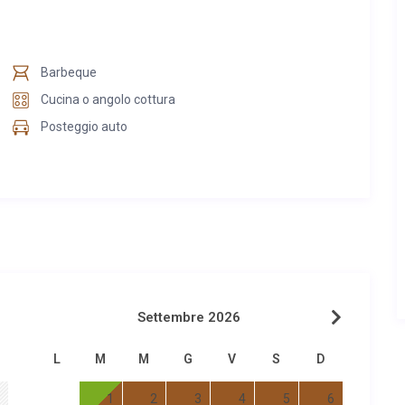
Barbeque
Cucina o angolo cottura
Posteggio auto
Settembre 2026
L
M
M
G
V
S
D
1
2
3
4
5
6