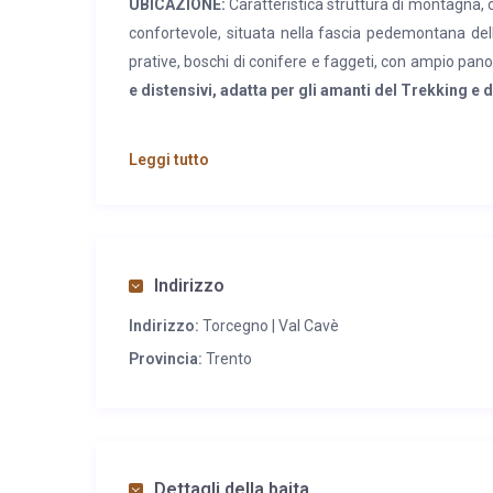
UBICAZIONE:
Caratteristica struttura di montagna, c
confortevole, situata nella fascia pedemontana de
prative, boschi di conifere e faggeti, con ampio pan
e distensivi, adatta per gli amanti del Trekking e 
CARATTERISTICHE:
Tipico edificio di montagna d
Leggi tutto
terra
ampio locale cucina/soggiorno con caminetto
doccia;
al piano primo
mansardato due camere matrim
fotovoltaici. All’esterno ampio spazio verde a dispo
SERVIZI:
Ristoranti tipici in zona; a Torcegno (7 k
Indirizzo
ufficio postale, banca, farmacia ospedale, stazion
Indirizzo:
Torcegno | Val Cavè
Nelle vicinanze impianti sportivi con piscina scoperta 
Provincia:
Trento
Dettagli della baita