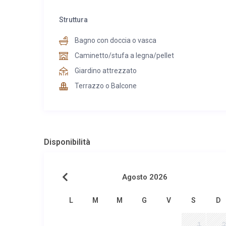
Struttura
Bagno con doccia o vasca
Caminetto/stufa a legna/pellet
Giardino attrezzato
Terrazzo o Balcone
Disponibilità
Agosto 2026
L
M
M
G
V
S
D
1
2