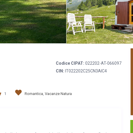
Codice CIPAT:
022202-AT-066097
CIN:
IT022202C25CN3AIC4
1
Romantica
,
Vacanze Natura