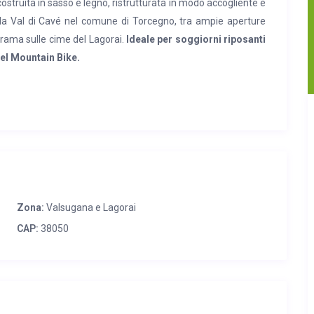
ostruita in sasso e legno, ristrutturata in modo accogliente e
lla Val di Cavé nel comune di Torcegno, tra ampie aperture
orama sulle cime del Lagorai.
Ideale per soggiorni riposanti
del Mountain Bike.
i recente ristrutturazione, disposta su due piani.
Al piano
 e stufa a legna, locale dispensa/ripostiglio, bagno con
oniali con letto aggiuntivo; energia elettrica con pannelli
sizione con barbecue e parcheggio privato.
m) minimarket; a Roncegno Terme o a Borgo Valsugana (14 km)
e ferroviaria, centro commerciale e negozi di vario genere.
Zona:
Valsugana e Lagorai
e impianti termali.
CAP:
38050