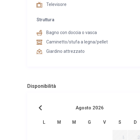
Televisore
Struttura
Bagno con doccia o vasca
Caminetto/stufa a legna/pellet
Giardino attrezzato
Disponibilità
Agosto 2026
L
M
M
G
V
S
D
1
2