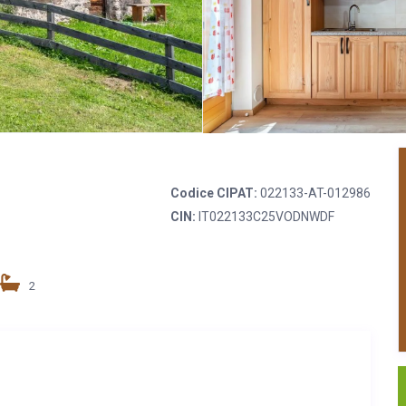
Codice CIPAT:
022133-AT-012986
CIN:
IT022133C25VODNWDF
2