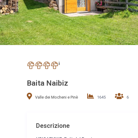
i
Baita Naibiz
Valle dei Mocheni e Pinè
1645
6
Descrizione