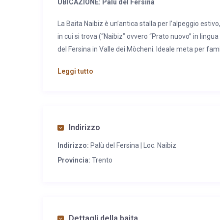
UBICAZIONE: Palù del Fersina
La Baita Naibiz è un’antica stalla per l’alpeggio estiv
in cui si trova (“Naibiz” ovvero “Prato nuovo” in lin
del Fersina in Valle dei Mòcheni. Ideale meta per fami
location è caratterizzata da un paesaggio naturale se
Leggi tutto
piedi per molte passeggiate, trekking.
CARATTERISTICHE:
ai piedi del monte Ruijoch e a d
struttura può ospitare fino a 6 persone ed è dotata d
gratuito, 2 bagni interni, dispensa con frigorifero/fre
Indirizzo
giardino panoramico attrezzato per grigliate all’apert
Indirizzo:
Palù del Fersina | Loc. Naibiz
biciclette, slitte, attrezzature varie), legnaia. Entram
scale.
Provincia:
Trento
SERVIZI: animali
ammessi (massimo 2, salvo diverso 
stoviglie, lenzuola e asciugamani, legna, convenzione 
Elettrodomestici
Congelatore, tv satellitare, frigo, m
Dettagli della baita