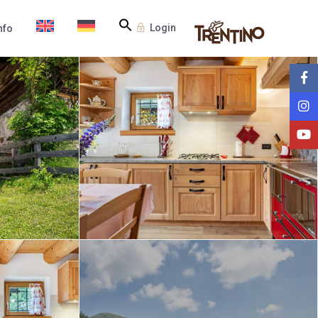
Login
nfo