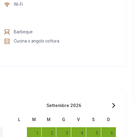
Wi-Fi
Barbeque
Cucina o angolo cottura
Settembre 2026
L
M
M
G
V
S
D
1
2
3
4
5
6