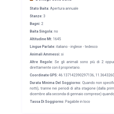
ACCESSO:
Raggiungibile in macchina tramite strada a
Stato Baita:
Apertura annuale
ciascuna per piano, quindi l’ingresso alla baita è sba
Stanze:
3
pianeggiante a giardino di 350 mq.
Bagni:
2
Baita Singola:
no
Altitudine Mt:
1645
Lingue Parlate:
italiano - inglese - tedesco
Animali Ammessi:
si
Altre Regole:
Se gli animali sono più di 2 oppur
direttamente con il proprietario.
Coordinate GPS:
46.137142390297136, 11.364326
Durata Minima Del Soggiorno:
Quando non specifica
notti), tranne nei periodi di alta stagione (dalla pri
dicembre alla seconda di gennaio comprese) quando
Tassa Di Soggiorno:
Pagabile in loco