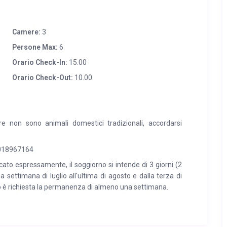
sfaltata fino alla baita. La baita dispone di due entrate,
rrierato. La pertinenza della baita è composta da un terreno
Camere:
3
Persone Max:
6
Orario Check-In:
15.00
Orario Check-Out:
10.00
e non sono animali domestici tradizionali, accordarsi
018967164
to espressamente, il soggiorno si intende di 3 giorni (2
ma settimana di luglio all'ultima di agosto e dalla terza di
 è richiesta la permanenza di almeno una settimana.