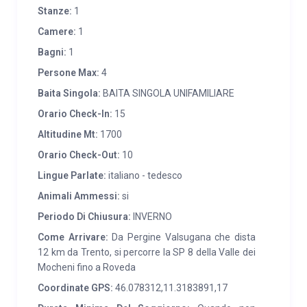
quali pietra e larice locali. Materiali utilizzati nel
Stanze:
1
rispetto delle tradizioni della nostra Valle per
Camere:
1
mantenerne la semplicità e il calore del maso.
Bagni:
1
Ricavato dal “casello “del latte risalente al 1800
Persone Max:
4
Chalet al Casèl ne mantiene il sapore autentico.
Baita Singola:
BAITA SINGOLA UNIFAMILIARE
SERVIZI:
Cucina attrezzata con stoviglie e pentole
Orario Check-In:
15
Forno elettrico Biancheria inclusa Lavatrice, tv, sdraio,
Altitudine Mt:
1700
barbecue giardino recintato parcheggio privato lettino
Orario Check-Out:
10
bambini a richiesta.
Lingue Parlate:
italiano - tedesco
Animali Ammessi:
si
Periodo Di Chiusura:
INVERNO
Come Arrivare:
Da Pergine Valsugana che dista
12 km da Trento, si percorre la SP 8 della Valle dei
Mocheni fino a Roveda
Coordinate GPS:
46.078312,11.3183891,17