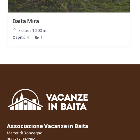
Baita Mira
/
oltre i 1.200 m.
Ospiti:
4
1
Associazione Vacanze in Baita
Marter di Roncegno
38050 - Trentino