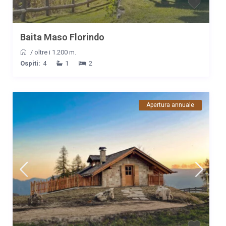
Baita Maso Florindo
/
oltre i 1.200 m.
Ospiti:
4
1
2
Apertura annuale