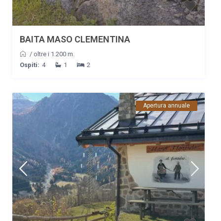
BAITA MASO CLEMENTINA
/
oltre i 1.200 m.
Ospiti:
4
1
2
Apertura annuale