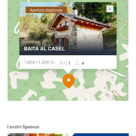
Apertura stagionale
BAITA AL CASEL
/ oltre i 1.200 m.
1
4
I nostri Sponsor