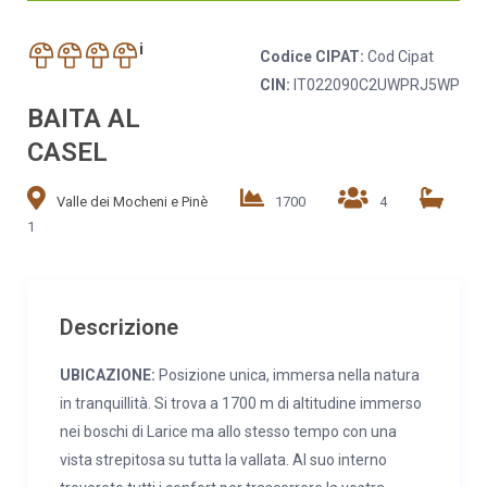
i
Codice CIPAT:
Cod Cipat
CIN:
IT022090C2UWPRJ5WP
BAITA AL
CASEL
Valle dei Mocheni e Pinè
1700
4
1
Descrizione
UBICAZIONE:
Posizione unica, immersa nella natura
in tranquillità. Si trova a 1700 m di altitudine immerso
nei boschi di Larice ma allo stesso tempo con una
vista strepitosa su tutta la vallata. Al suo interno