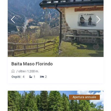
Baita Maso Florindo
/
oltre i 1.200 m.
Ospiti:
4
1
2
Apertura annuale