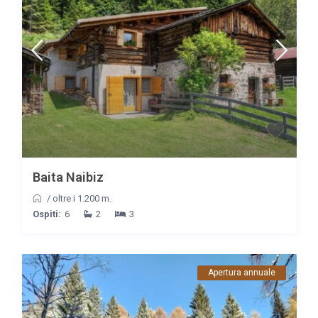
Baita Naibiz
/
oltre i 1.200 m.
Ospiti:
6
2
3
Apertura annuale