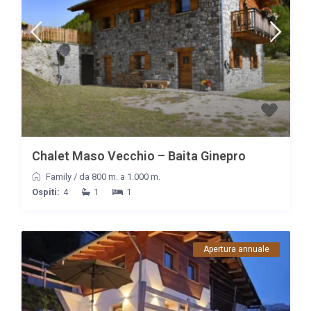
Chalet Maso Vecchio – Baita Ginepro
Family
/
da 800 m. a 1.000 m.
Ospiti:
4
1
1
Apertura annuale