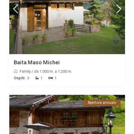
Baita Maso Michei
Family
/
da 1.000 m. a 1.200 m.
Ospiti:
3
1
1
Apertura annuale