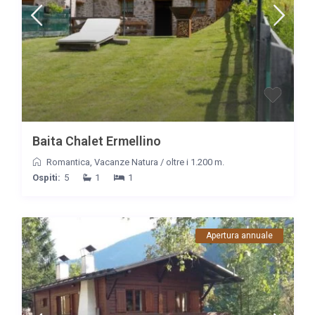
Baita Chalet Ermellino
Romantica
,
Vacanze Natura
/
oltre i 1.200 m.
Ospiti:
5
1
1
Apertura annuale