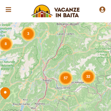
Loading Maps
3
8
32
57