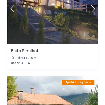
Baita Peralhof
/
oltre i 1.200 m.
Ospiti:
4
2
Apertura stagionale