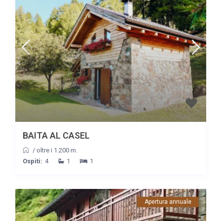
BAITA AL CASEL
/
oltre i 1.200 m.
Ospiti:
4
1
1
Apertura annuale