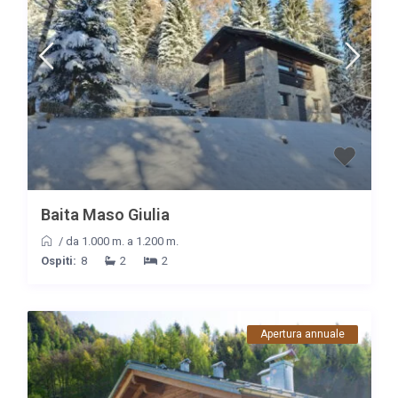
Baita Maso Giulia
/
da 1.000 m. a 1.200 m.
Ospiti:
8
2
2
Apertura annuale