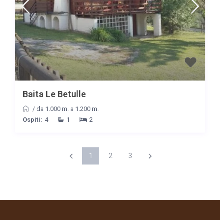
Baita Le Betulle
/
da 1.000 m. a 1.200 m.
Ospiti:
4
1
2
1
2
3