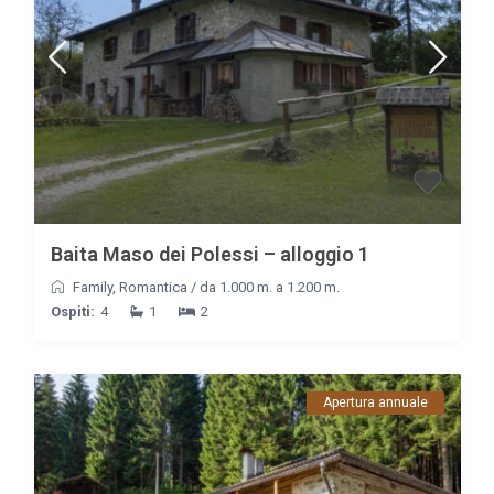
Baita Maso dei Polessi – alloggio 1
Family
,
Romantica
/
da 1.000 m. a 1.200 m.
Ospiti:
4
1
2
Apertura annuale