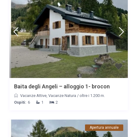
Baita degli Angeli – alloggio 1- brocon
Vacanze Attive
,
Vacanze Natura
/
oltre i 1.200 m.
Ospiti:
6
1
2
Apertura annuale