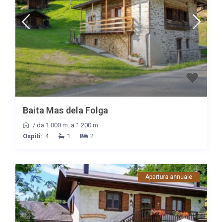
Baita Mas dela Folga
/
da 1.000 m. a 1.200 m.
Ospiti:
4
1
2
Apertura annuale