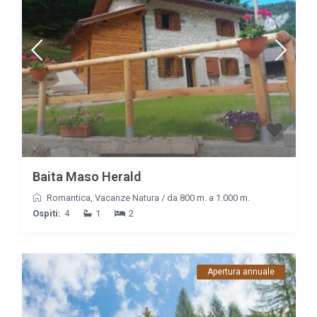
Baita Maso Herald
Romantica
,
Vacanze Natura
/
da 800 m. a 1.000 m.
Ospiti:
4
1
2
Apertura annuale