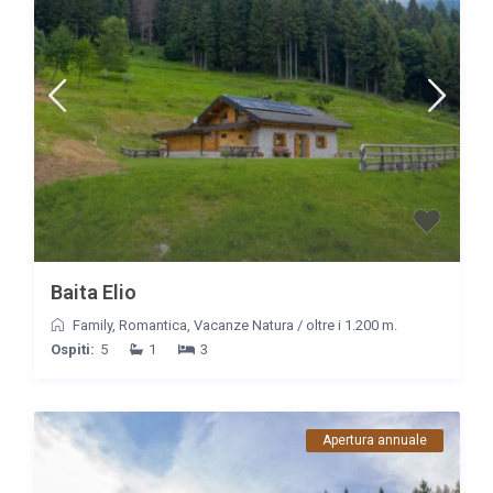
Baita Elio
Family
,
Romantica
,
Vacanze Natura
/
oltre i 1.200 m.
Ospiti:
5
1
3
Apertura annuale