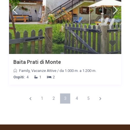
Baita Prati di Monte
Family
,
Vacanze Attive
/
da 1.000 m. a 1.200 m.
Ospiti:
4
1
2
1
2
3
4
5