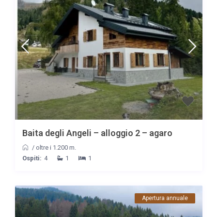
Baita degli Angeli – alloggio 2 – agaro
/
oltre i 1.200 m.
Ospiti:
4
1
1
Apertura annuale