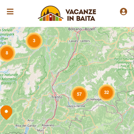
Loading Maps
3
8
32
57