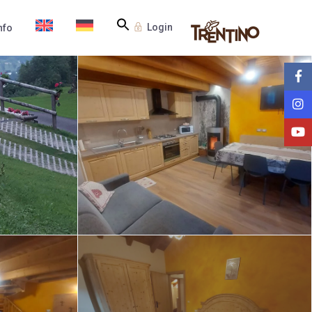
Login
nfo