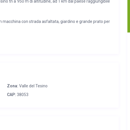
esino tn a 950 m di altitudine, ad 1 km dal paese raggiungibile
in macchina con strada asfaltata, giardino e grande prato per
a, lavatrice asciugacapelli biancheria da bagno e da letto.
o e sedie da esterno e lettini. Riscaldamento a metano e
Zona:
Valle del Tesino
CAP:
38053