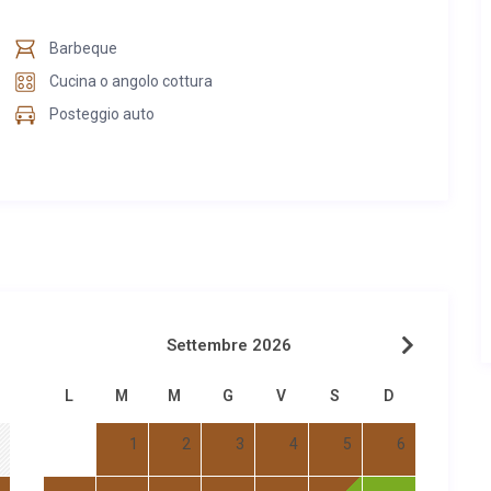
Barbeque
Cucina o angolo cottura
Posteggio auto
Settembre 2026
L
M
M
G
V
S
D
1
2
3
4
5
6