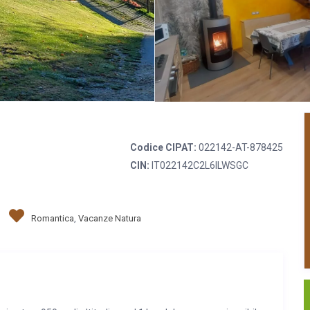
Codice CIPAT:
022142-AT-878425
CIN:
IT022142C2L6ILWSGC
Romantica
,
Vacanze Natura