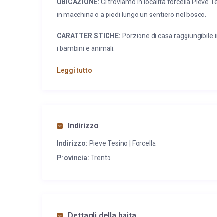
UBICAZIONE:
Ci troviamo in località forcella Pieve T
in macchina o a piedi lungo un sentiero nel bosco.
CARATTERISTICHE:
Porzione di casa raggiungibile 
i bambini e animali.
SERVIZI:
Dispone di cucina completamente attrezzat
Leggi tutto
Wifi, televisore, barbecue. Ombrellone con tavol
caminetto
Indirizzo
Indirizzo:
Pieve Tesino | Forcella
Provincia:
Trento
Dettagli della baita