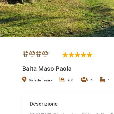
i
Baita Maso Paola
Valle del Tesino
950
4
1
Descrizione