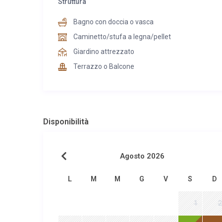
Struttura
Bagno con doccia o vasca
Caminetto/stufa a legna/pellet
Giardino attrezzato
Terrazzo o Balcone
Disponibilità
Agosto 2026
L
M
M
G
V
S
D
1
2