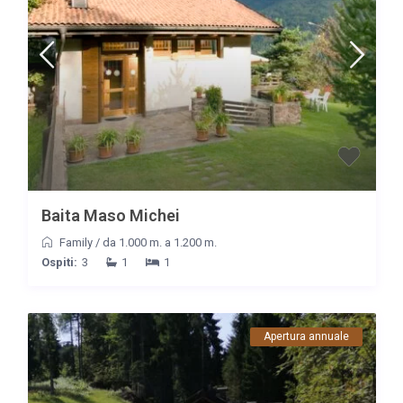
Baita Maso Michei
Family
/
da 1.000 m. a 1.200 m.
Ospiti:
3
1
1
Apertura annuale