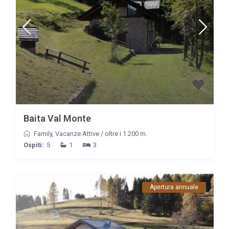
Baita Val Monte
Family
,
Vacanze Attive
/
oltre i 1.200 m.
Ospiti:
5
1
3
Apertura annuale