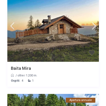
Baita Mira
/
oltre i 1.200 m.
Ospiti:
4
1
Apertura annuale