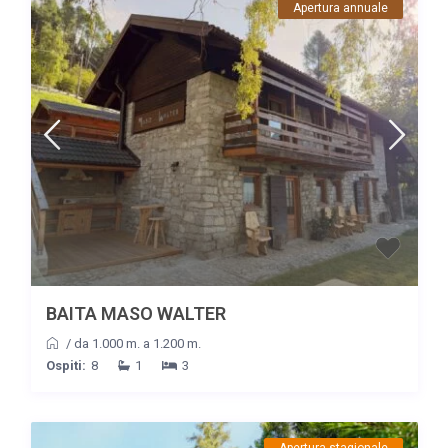
Apertura annuale
BAITA MASO WALTER
/
da 1.000 m. a 1.200 m.
Ospiti:
8
1
3
Apertura stagionale