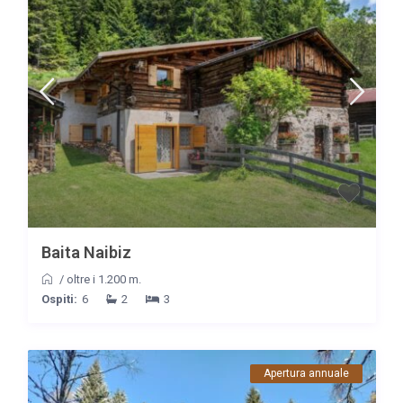
Baita Naibiz
/
oltre i 1.200 m.
Ospiti:
6
2
3
Apertura annuale