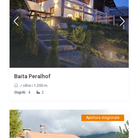
Baita Peralhof
/
oltre i 1.200 m.
Ospiti:
4
2
Apertura stagionale