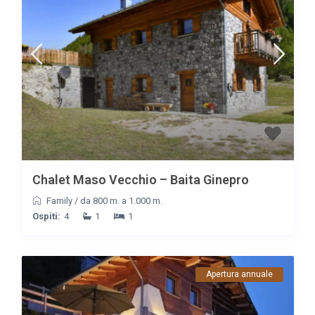
Chalet Maso Vecchio – Baita Ginepro
Family
/
da 800 m. a 1.000 m.
Ospiti:
4
1
1
Apertura annuale