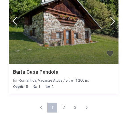
Baita Casa Pendola
Romantica
,
Vacanze Attive
/
oltre i 1.200 m.
Ospiti:
5
1
2
1
2
3