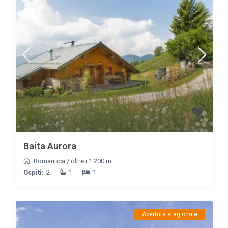
Baita Aurora
Romantica
/
oltre i 1.200 m.
Ospiti:
2
1
1
Apertura stagionale