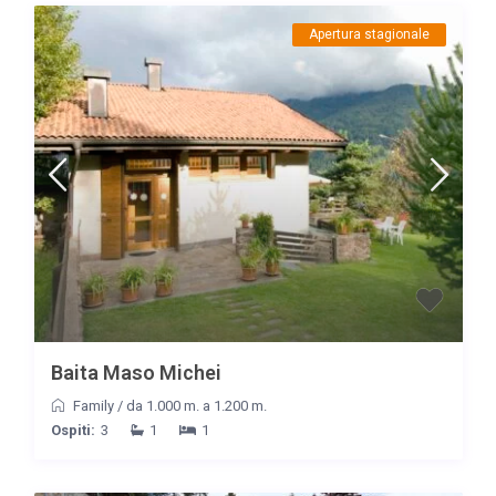
Apertura stagionale
Baita Maso Michei
Family
/
da 1.000 m. a 1.200 m.
Ospiti:
3
1
1