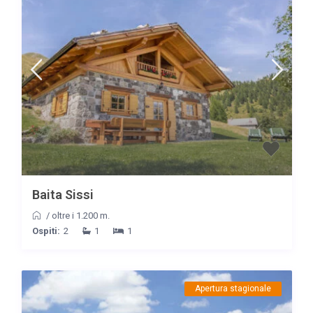
Baita Sissi
/
oltre i 1.200 m.
Ospiti:
2
1
1
Apertura stagionale