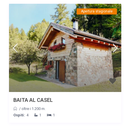
Apertura stagionale
BAITA AL CASEL
/
oltre i 1.200 m.
Ospiti:
4
1
1