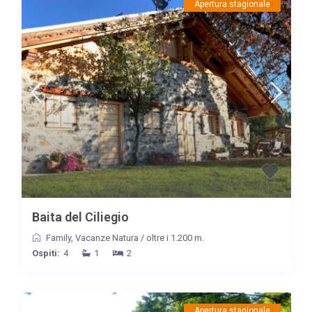
Apertura stagionale
Baita del Ciliegio
Family
,
Vacanze Natura
/
oltre i 1.200 m.
Ospiti:
4
1
2
Apertura stagionale