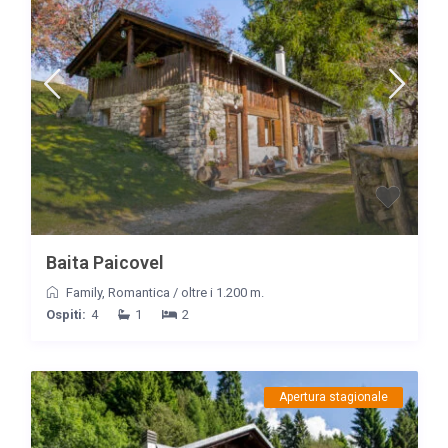
Baita Paicovel
Family
,
Romantica
/
oltre i 1.200 m.
Ospiti:
4
1
2
Apertura stagionale