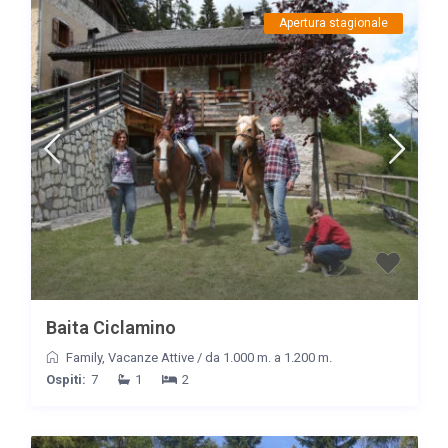
Apertura stagionale
Baita Ciclamino
Family
,
Vacanze Attive
/
da 1.000 m. a 1.200 m.
Ospiti:
7
1
2