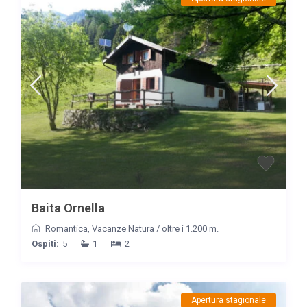
Baita Ornella
Romantica
,
Vacanze Natura
/
oltre i 1.200 m.
Ospiti:
5
1
2
Apertura stagionale