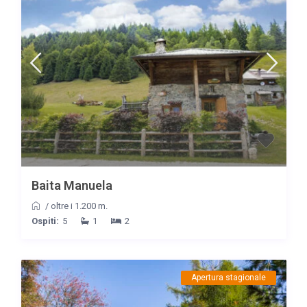
Baita Manuela
/
oltre i 1.200 m.
Ospiti:
5
1
2
Apertura stagionale