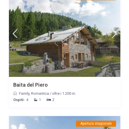
Baita del Piero
Family
,
Romantica
/
oltre i 1.200 m.
Ospiti:
4
1
2
Apertura stagionale