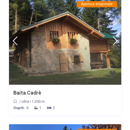
Apertura stagionale
Baita Cadrè
/
oltre i 1.200 m.
Ospiti:
6
1
2