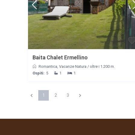
Baita Chalet Ermellino
Romantica
,
Vacanze Natura
/
oltre i 1.200 m.
Ospiti:
5
1
1
1
2
3