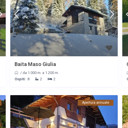
Baita Maso Giulia
/
da 1.000 m. a 1.200 m.
Ospiti:
8
2
2
Apertura annuale