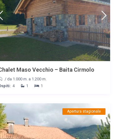
Chalet Maso Vecchio – Baita Cirmolo
/
da 1.000 m. a 1.200 m.
Ospiti:
4
1
1
Apertura stagionale