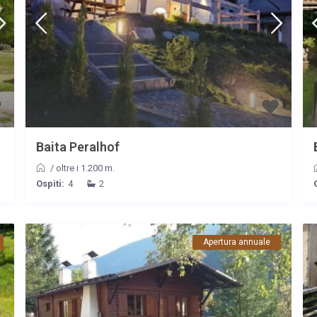
Baita Peralhof
/
oltre i 1.200 m.
Ospiti:
4
2
Apertura annuale