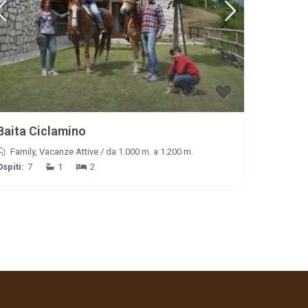
Baita Ciclamino
Family
,
Vacanze Attive
/
da 1.000 m. a 1.200 m.
Ospiti:
7
1
2