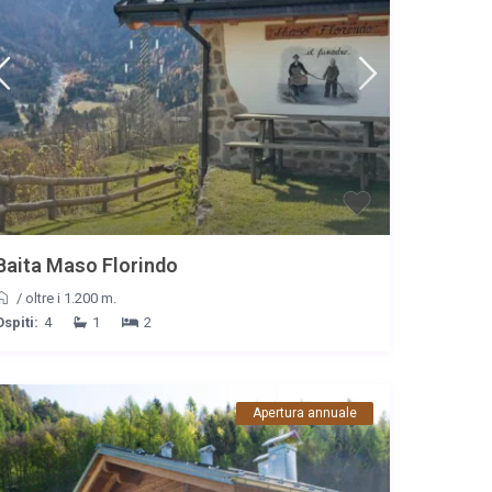
Baita Maso Florindo
/
oltre i 1.200 m.
Ospiti:
4
1
2
Apertura annuale