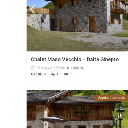
Chalet Maso Vecchio – Baita Ginepro
Family
/
da 800 m. a 1.000 m.
Ospiti:
4
1
1
Apertura annuale