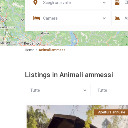
Scegli una valle
Camere
Al
Home
Animali ammessi
Listings in Animali ammessi
Tutte
Tutte
Apertura annuale