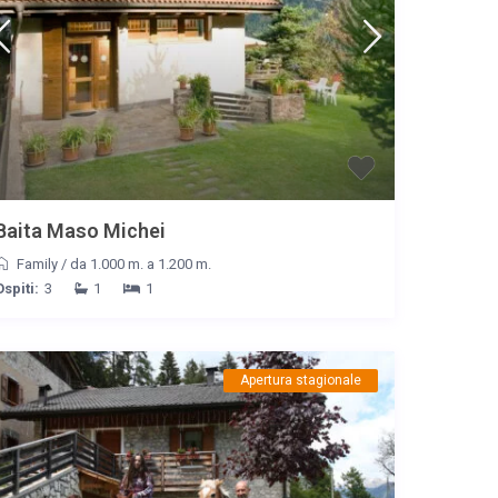
Baita Maso Michei
Family
/
da 1.000 m. a 1.200 m.
Ospiti:
3
1
1
Apertura stagionale