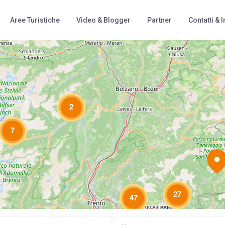
Aree Turistiche
Video & Blogger
Partner
Contatti & I
Loading Maps
2
7
27
47