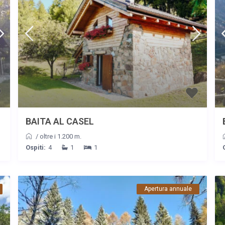
BAITA AL CASEL
/
oltre i 1.200 m.
Ospiti:
4
1
1
Apertura annuale