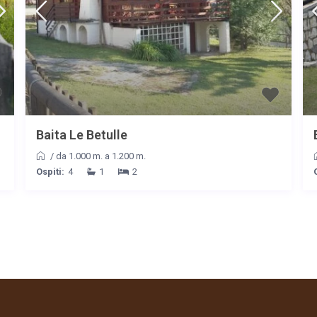
Baita Le Betulle
/
da 1.000 m. a 1.200 m.
Ospiti:
4
1
2