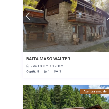
BAITA MASO WALTER
/
da 1.000 m. a 1.200 m.
Ospiti:
8
1
3
Apertura annuale