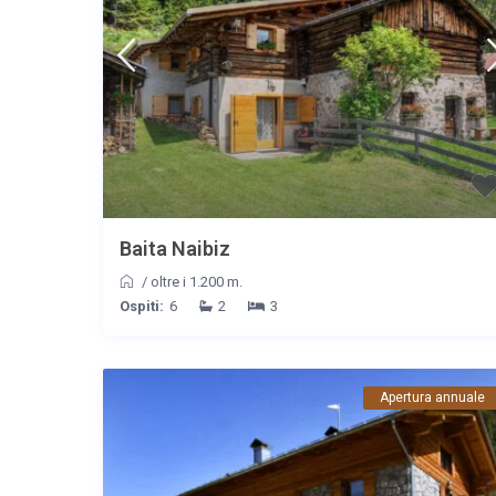
Baita Naibiz
/
oltre i 1.200 m.
Ospiti:
6
2
3
Apertura annuale