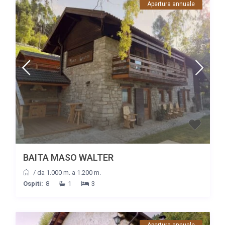
Apertura annuale
BAITA MASO WALTER
/
da 1.000 m. a 1.200 m.
Ospiti:
8
1
3
Apertura annuale