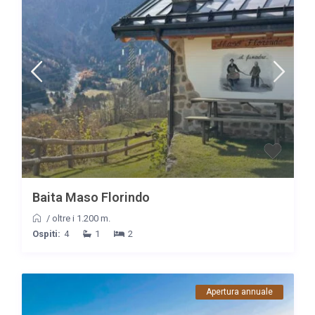
Baita Maso Florindo
/
oltre i 1.200 m.
Ospiti:
4
1
2
Apertura annuale