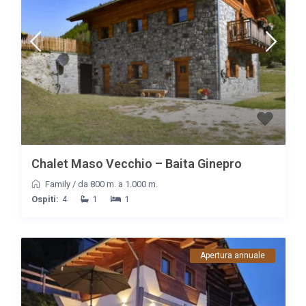
Chalet Maso Vecchio – Baita Ginepro
Family
/
da 800 m. a 1.000 m.
Ospiti:
4
1
1
Apertura annuale