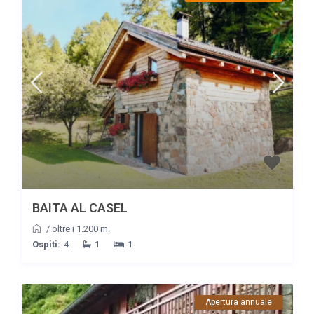
BAITA AL CASEL
/
oltre i 1.200 m.
Ospiti:
4
1
1
Apertura annuale