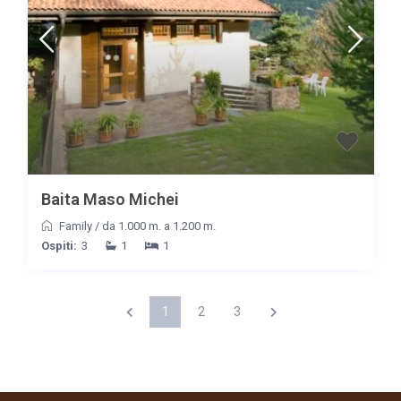
Baita Maso Michei
Family
/
da 1.000 m. a 1.200 m.
Ospiti:
3
1
1
1
2
3