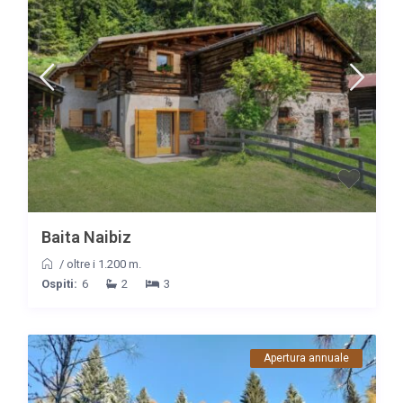
Baita Naibiz
/
oltre i 1.200 m.
Ospiti:
6
2
3
Apertura annuale