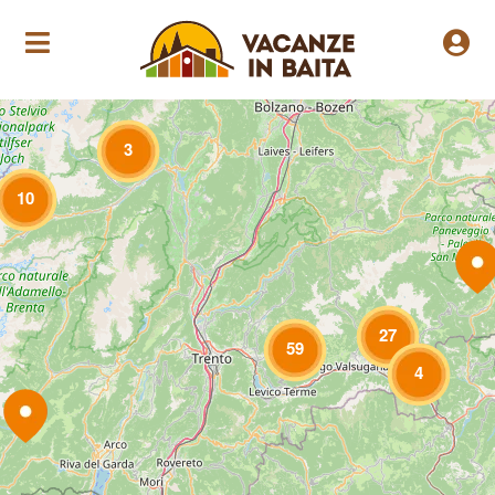
Loading Maps
3
10
27
59
4