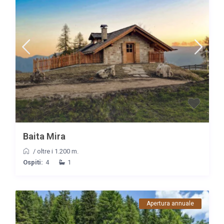
Baita Mira
/
oltre i 1.200 m.
Ospiti:
4
1
Apertura annuale