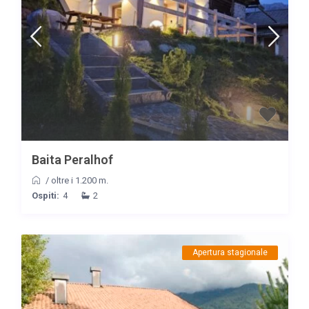
Baita Peralhof
/
oltre i 1.200 m.
Ospiti:
4
2
Apertura stagionale