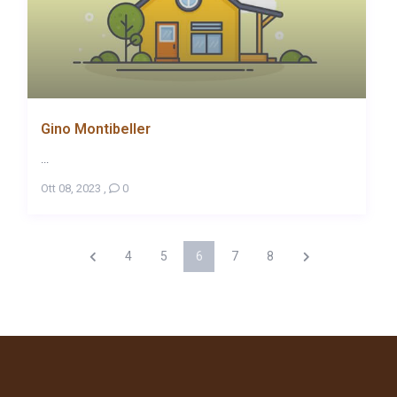
Gino Montibeller
...
Ott 08, 2023
,
0
4
5
6
7
8