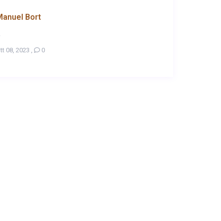
anuel Bort
.
tt 08, 2023
,
0