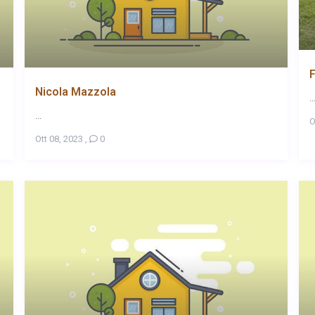
F
Nicola Mazzola
..
...
O
Ott 08, 2023
,
0