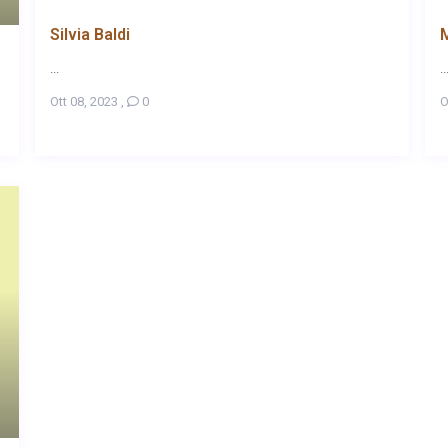
Silvia Baldi
M
...
..
Ott 08, 2023
,
0
O