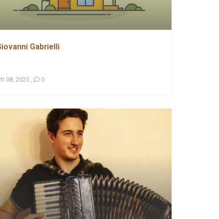
iovanni Gabrielli
.
tt 08, 2023
,
0