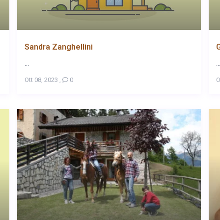
Sandra Zanghellini
G
...
..
Ott 08, 2023
,
0
O