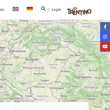
Login
nfo