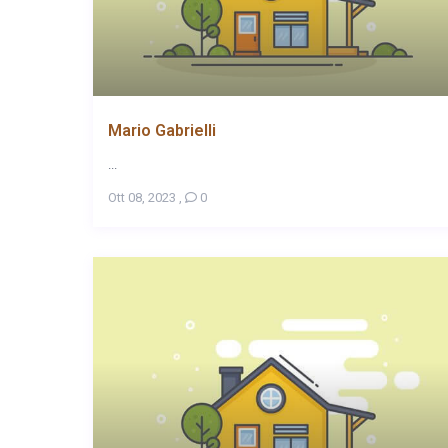
Mario Gabrielli
...
Ott 08, 2023
,
0