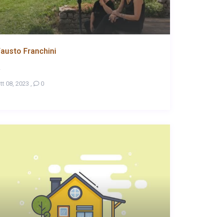
austo Franchini
.
tt 08, 2023
,
0