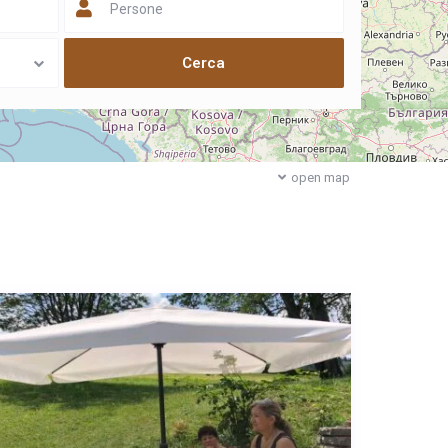
Persone
open map