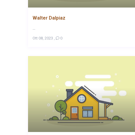
Walter Dalpiaz
...
Ott 08, 2023
,
0