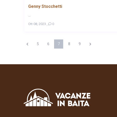
Genny Stocchetti
...
Ott 08, 2023
,
0
5
6
7
8
9