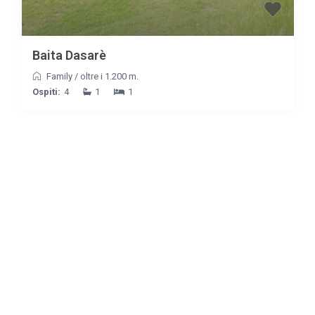
Baita Dasarè
Family
/
oltre i 1.200 m.
Ospiti:
4
1
1