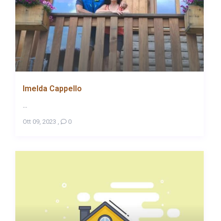
Imelda Cappello
...
Ott 09, 2023
,
0