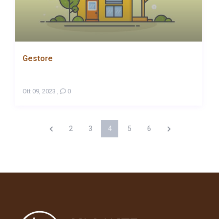
Gestore
...
Ott 09, 2023
,
0
2
3
4
5
6