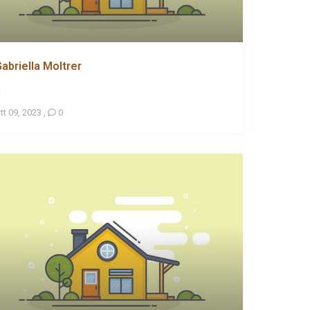
abriella Moltrer
.
tt 09, 2023
,
0