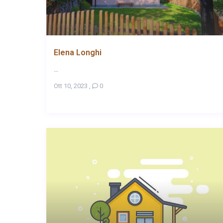
Elena Longhi
...
Ott 10, 2023
,
0