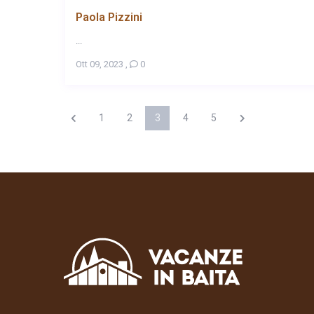
Paola Pizzini
...
Ott 09, 2023
,
0
1
2
3
4
5