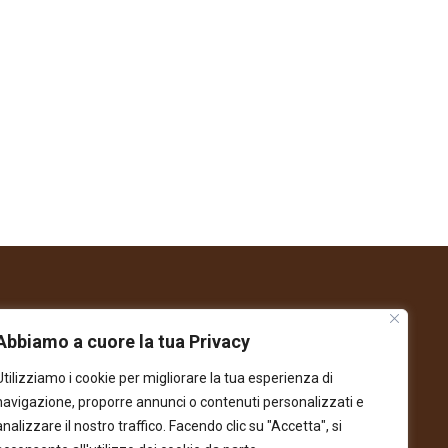
Abbiamo a cuore la tua Privacy
ealizzato con il sostegno di:
Utilizziamo i cookie per migliorare la tua esperienza di
navigazione, proporre annunci o contenuti personalizzati e
analizzare il nostro traffico. Facendo clic su "Accetta", si