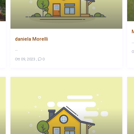
M
daniela Morelli
..
...
O
Ott 09, 2023
,
0