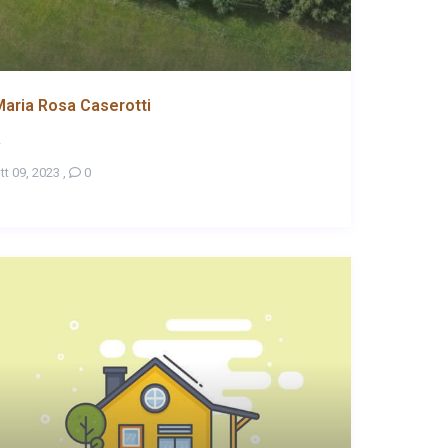
aria Rosa Caserotti
.
tt 09, 2023
,
0