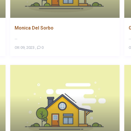
Monica Del Sorbo
G
...
..
Ott 09, 2023
,
0
O