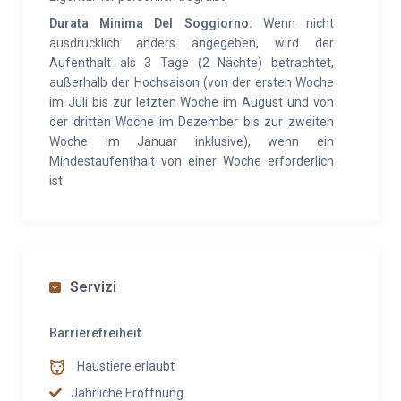
Bank, eine Apotheke, einen Bahnhof und einen
Durata Minima Del Soggiorno:
Wenn nicht
Busbahnhof. In Borgo Valsugana (12 km) gibt es das
ausdrücklich anders angegeben, wird der
Krankenhaus, ein Einkaufszentrum und ein
Aufenthalt als 3 Tage (2 Nächte) betrachtet,
außerhalb der Hochsaison (von der ersten Woche
charakteristisches historisches Zentrum, das vom
im Juli bis zur letzten Woche im August und von
Fluss Brenta durchzogen wird.
der dritten Woche im Dezember bis zur zweiten
Woche im Januar inklusive), wenn ein
Mindestaufenthalt von einer Woche erforderlich
ist.
Servizi
Barrierefreiheit
Haustiere erlaubt
Jährliche Eröffnung