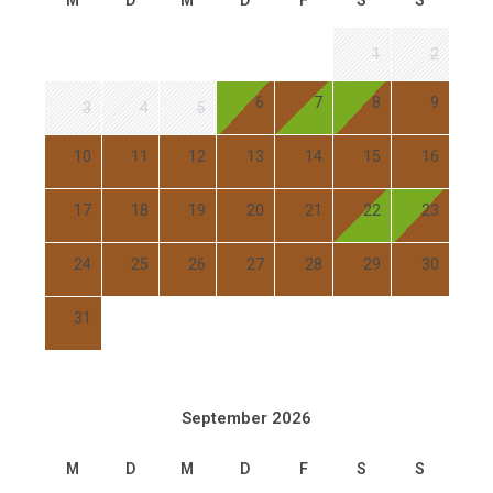
M
D
M
D
F
S
S
1
2
6
7
8
9
3
4
5
10
11
12
13
14
15
16
17
18
19
20
21
22
23
24
25
26
27
28
29
30
31
September 2026
M
D
M
D
F
S
S