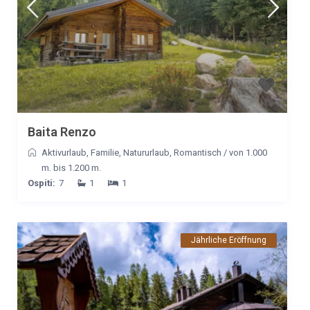
Baita Renzo
Aktivurlaub
,
Familie
,
Natururlaub
,
Romantisch
/
von 1.000
m. bis 1.200 m.
Ospiti:
7
1
1
Jährliche Eröffnung