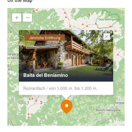
On the Map
Jährliche Eröffnung
Baita del Beniamino
Romantisch / von 1.000 m. bis 1.200 m.
1
3