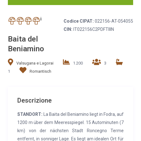
i
Codice CIPAT:
022156-AT-054055
CIN:
IT022156C2PDFTIIIN
Baita del
Beniamino
Valsugana e Lagorai
1.200
3
1
Romantisch
Descrizione
STANDORT:
La Baita del Beniamino liegt in Fodra, auf
1200 m über dem Meeresspiegel. 15 Autominuten (7
km) von der nächsten Stadt Roncegno Terme
entfernt, in sonniger Lage. Es liegt am idealen Ort für