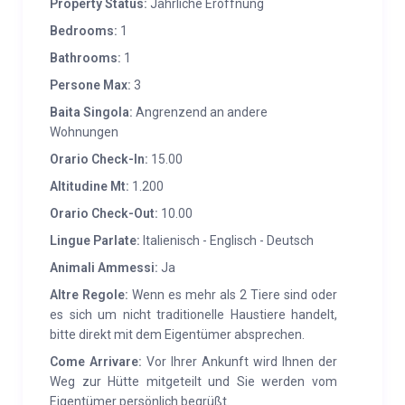
Property Status:
Jährliche Eröffnung
einem 200 x 180 Bett. Der Wohnbereich, ausgestattet
mit Sat-TV, wird dominiert von einem Holzkamin.
Bedrooms:
1
Alternativ besteht die Möglichkeit, für jeden Raum
Bathrooms:
1
unabhängige Heizkörper zu verwenden. Neben der
Persone Max:
3
Hütte gibt es einen privaten Parkplatz. Im Preis
Baita Singola:
Angrenzend an andere
inbegriffen sind Küchenausstattung, Geschirr und
Wohnungen
Bettwäsche für Schlafzimmer und Badezimmer
Orario Check-In:
15.00
sowie einige Karten der Umgebung mit
Altitudine Mt:
1.200
Sehenswürdigkeiten und empfohlenen Routen für
Orario Check-Out:
10.00
Ausflüge zu Fuß oder mit dem Mountainbike.
Die
Hütte ist mit einer finnischen Sauna ausgestattet,
Lingue Parlate:
Italienisch - Englisch - Deutsch
die in einem Holz- und Steinhaus im Garten der
Animali Ammessi:
Ja
Hütte gebaut ist.
Altre Regole:
Wenn es mehr als 2 Tiere sind oder
es sich um nicht traditionelle Haustiere handelt,
DIENSTLEISTUNGEN:
In der Nähe gibt es typische
bitte direkt mit dem Eigentümer absprechen.
Restaurants, Trekking- und Mountainbike-Routen. In
Come Arrivare:
Vor Ihrer Ankunft wird Ihnen der
der Stadt, die Roncegno Terme am nächsten liegt (7
Weg zur Hütte mitgeteilt und Sie werden vom
km), gibt es einen Supermarkt, ein Postamt, eine
Eigentümer persönlich begrüßt.