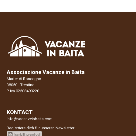
t
e
r
n
a
t
i
v
e
:
Associazione Vacanze in Baita
Marter di Roncegno
38050 - Trentino
P. iva 02508490220
KONTACT
info@vacanzeinbaita.com
Registriere dich für unseren Newsletter