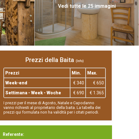
Vedi tutte le 25 immagini
Prezzi della Baita
(Info)
Prezzi
Min.
Max.
Week-end
€ 340
€ 650
Settimana - Week - Woche
€ 690
€ 1.365
I prezzi per il mese di Agosto, Natale e Capodanno
vanno richiesti al proprietario della baita. La tabella dei
prezzi qui formulata non ha validità per i citati periodi.
Referente: