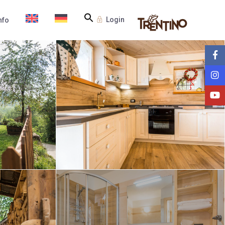
Login
nfo