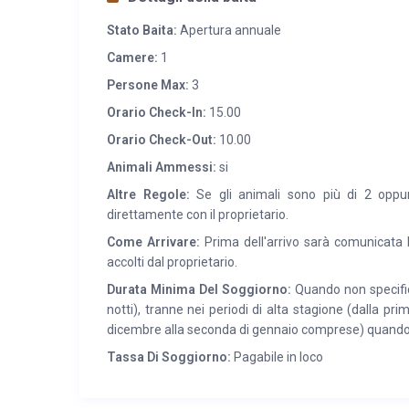
ferroviaria e delle corriere. A Borgo Valsugana 
Stato Baita:
Apertura annuale
caratteristico centro storico attraversato dal fiume B
Camere:
1
Persone Max:
3
Orario Check-In:
15.00
Orario Check-Out:
10.00
Animali Ammessi:
si
Altre Regole:
Se gli animali sono più di 2 oppur
direttamente con il proprietario.
Come Arrivare:
Prima dell'arrivo sarà comunicata l
accolti dal proprietario.
Durata Minima Del Soggiorno:
Quando non specifica
notti), tranne nei periodi di alta stagione (dalla pri
dicembre alla seconda di gennaio comprese) quando
Tassa Di Soggiorno:
Pagabile in loco