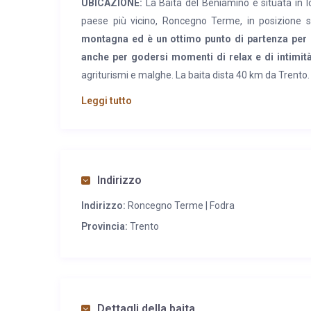
UBICAZIONE:
La Baita del Beniamino è situata in l
paese più vicino, Roncegno Terme, in posizione so
montagna ed è un ottimo punto di partenza per le
anche per godersi momenti di relax e di intimità
agriturismi e malghe. La baita dista 40 km da Trento.
Leggi tutto
CARATTERISTICHE:
La baita è stata ristrutturata n
al piano terra, ed è annessa ad un piccolo giardino r
angolo cucina (con piano cottura, forno, frigorifero 
una camera matrimoniale, con letto 200 x 180. La z
caminetto a legna. In alternativa è possibile utilizz
Indirizzo
baita si trova il parcheggio privato. Compreso nel p
Indirizzo:
Roncegno Terme | Fodra
biancheria per la camera e il bagno, oltre ad alcune
Provincia:
Trento
per escursioni a piedi o in mountain-bike.
La baita 
casetta di legno e pietra in giardino della baita
.
SERVIZI:
Nelle vicinanze si trovano ristoranti tipici
Roncegno Terme (7 km) si trova un supermercato, 
Dettagli della baita