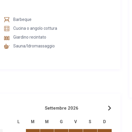
Barbeque
Cucina o angolo cottura
Giardino recintato
Sauna/Idromassaggio
Settembre 2026
L
M
M
G
V
S
D