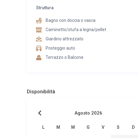
Struttura
Bagno con doccia o vasca
Caminetto/stufa a legna/pellet
Giardino attrezzato
Posteggio auto
Terrazzo o Balcone
Disponibilità
Agosto 2026
L
M
M
G
V
S
D