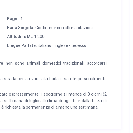
(12 km) si trova l’ospedale, un centro commerciale e un
renta.
Bagni:
1
Baita Singola:
Confinante con altre abitazioni
Altitudine Mt:
1.200
Lingue Parlate:
italiano - inglese - tedesco
e non sono animali domestici tradizionali, accordarsi
a strada per arrivare alla baita e sarete personalmente
to espressamente, il soggiorno si intende di 3 giorni (2
ma settimana di luglio all'ultima di agosto e dalla terza di
 è richiesta la permanenza di almeno una settimana.