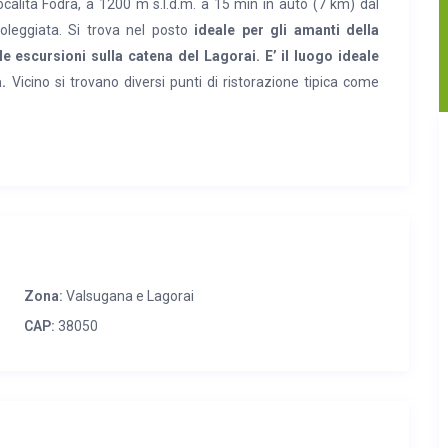
ocalità Fodra, a 1200 m s.l.d.m. a 15 min in auto (7 km) dal
leggiata. Si trova nel posto
ideale per gli amanti della
 escursioni sulla catena del Lagorai. E’ il luogo ideale
.
Vicino si trovano diversi punti di ristorazione tipica come
el 2015, curando i dettagli e l’isolamento termico. Si sviluppa
ecintato e attrezzato con sdraio e zona barbecue. E’ dotata di
e piccolo freezer), soggiorno, bagno con doccia, ripostiglio e
ona giorno, attrezzata di TV satellitare, è dominata da un
are i termosifoni indipendenti per ogni stanza. Di fianco alla
rezzo si fornisce l’attrezzatura da cucina, le stoviglie e la
Zona:
Valsugana e Lagorai
 mappe della zona riguardanti attrazioni e percorsi suggeriti
CAP:
38050
è dotata di sauna finlandese realizzata all’interno di una
, percorsi di trekking e mountain-bike. Nel paese più vicino a
un ufficio postale, una banca, una farmacia, la stazione