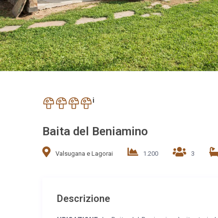
i
Baita del Beniamino
Valsugana e Lagorai
1.200
3
Descrizione