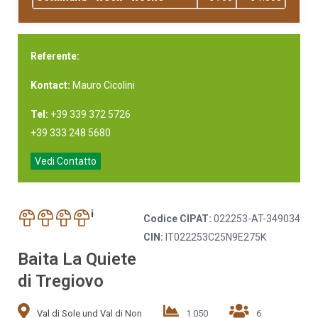
Referente:
Kontact:
Mauro Cicolini
Tel:
+39 339 372 5726
+39 333 248 5680
Vedi Contatto
i
Codice CIPAT:
022253-AT-349034
CIN:
IT022253C25N9E275K
Baita La Quiete
di Tregiovo
Val di Sole und Val di Non
1.050
6