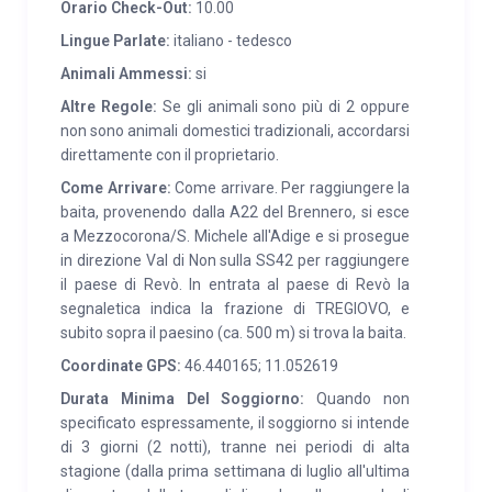
des MADDALENE-Gebirges. In der Umgebung gibt es
Orario Check-Out:
10.00
sowohl in der Provinz Trient als auch in der Provinz
Lingue Parlate:
italiano - tedesco
Bozen mehrere Berghütten, die im Sommer immer
Animali Ammessi:
si
geöffnet sind und in denen Sie typische Produkte
Altre Regole:
Se gli animali sono più di 2 oppure
kaufen oder zum Mittag- oder Abendessen
non sono animali domestici tradizionali, accordarsi
einkehren können. Darüber hinaus bietet das Gebiet
direttamente con il proprietario.
die Möglichkeit, sich dem Sammeln von Wild- und
Come Arrivare:
Come arrivare. Per raggiungere la
Wildkräutern (u. a. Bärenradicchio, Spinat und
baita, provenendo dalla A22 del Brennero, si esce
Wildspargel), Pilzen und kleinen Früchten zu widmen.
a Mezzocorona/S. Michele all'Adige e si prosegue
in direzione Val di Non sulla SS42 per raggiungere
Im Umkreis von 20/40 km erreichen Sie Val di Tovel,
il paese di Revò. In entrata al paese di Revò la
Val di Sole, Val di Rabbi, Val di Pejo sowie Trient,
segnaletica indica la frazione di TREGIOVO, e
Bozen, Meran und Madonna di Campiglio.
subito sopra il paesino (ca. 500 m) si trova la baita.
Coordinate GPS:
46.440165; 11.052619
DIENSTLEISTUNGEN:
Küche
mit 2-Loch-Spüle,
Gasherd, neuer Mikrowelle, Kühlschrank,
Durata Minima Del Soggiorno:
Quando non
specificato espressamente, il soggiorno si intende
Gefrierschrank und Herd auf Paletten ( 9 KW), neue
di 3 giorni (2 notti), tranne nei periodi di alta
Waschmaschine. Die 2 Wärmequellen mit…
stagione (dalla prima settimana di luglio all'ultima
Holzkamin und Pelletofen.
Wohn-/Esszimmer
mit