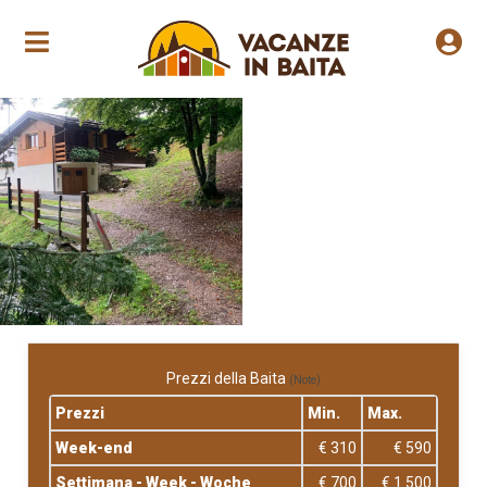
Jährliche Eröffnung
Prezzi della Baita
(Note)
Prezzi
Min.
Max.
Week-end
€ 310
€ 590
Settimana - Week - Woche
€ 700
€ 1.500