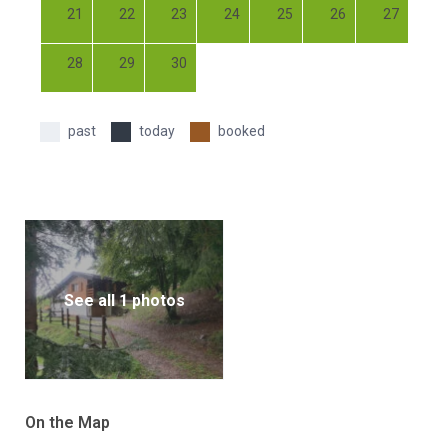
21
22
23
24
25
26
27
28
29
30
past
today
booked
See all 1 photos
On the Map