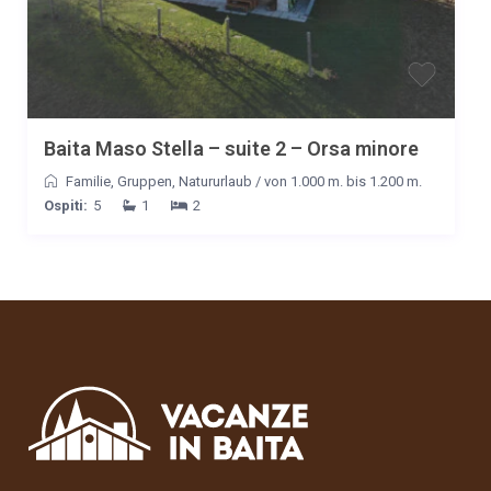
Baita Maso Stella – suite 2 – Orsa minore
Familie
,
Gruppen
,
Natururlaub
/
von 1.000 m. bis 1.200 m.
Ospiti:
5
1
2