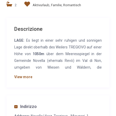
2
Aktivurlaub
,
Familie
,
Romantisch
Descrizione
LAGE:
Es liegt in einer sehr ruhigen und sonnigen
Lage direkt oberhalb des Weilers TREGIOVO auf einer
Höhe von
1050m
über dem Meeresspiegel in der
Gemeinde Novella (ehemals Revò) im Val di Non,
umgeben von Wiesen und Wäldern, die
Privatpersonen und der Gemeinde gehören. Die Hütte
View more
wurde in den 70er Jahren teilweise aus Mauerwerk
und teilweise aus Holz erbaut und im Laufe der Jahre
verschiedenen Verbesserungen und Renovierungen
unterzogen. Die Innenräume sind schlicht, gepflegt
Indirizzo
und einladend. Im Inneren finden wir Massivholz und
auch moderne Möbel, wobei bei Decken und Wänden