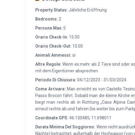
Property Status:
Jährliche Eröffnung
Bedrooms:
2
Persone Max:
5
Orario Check-In:
15.00
Orario Check-Out:
10.00
Animali Ammessi:
si
Altre Regole:
Wenn es mehr als 2 Tiere sind oder es s
mit dem Eigentümer absprechen.
Periodo Di Chiusura:
04/12/2023 - 31/03/2024
Come Arrivare:
Man erreicht es von Castello Tesi
Passo Brocon fährt. Sobald man die kleine Kirche erre
biegt man rechts ab in Richtung „Casa Alpina Cas
erneut rechts ab und fahren Sie weiter bis zum Parkp
Coordinate GPS:
46.130485; 11.698011
Durata Minima Del Soggiorno:
Wenn nicht ausdrückl
Nächte) betrachtet, außerhalb der Hochsaison (von 