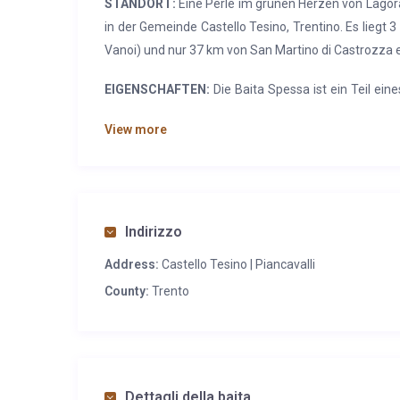
STANDORT:
Eine Perle im grünen Herzen von Lagorai
in der Gemeinde Castello Tesino, Trentino. Es lieg
Vanoi) und nur 37 km von San Martino di Castrozza e
EIGENSCHAFTEN:
Die Baita Spessa ist ein Teil ein
Hütte verfügt über eine
große Grünfläche mit St
View more
Straße.
In der Umgebung gibt es
zahlreiche Ausflug
DIENSTLEISTUNGEN:
Erdgeschoss: Offener Raum 
Bidet, Waschbecken, Dusche. Erster Stock: Hauptsc
Gästen steht eine holzbefeuerte Außensauna zur V
Indirizzo
Address:
Castello Tesino | Piancavalli
County:
Trento
Dettagli della baita