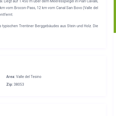
. Liegt auf 1.450 m über dem Meeresspiegel in Pian Cavalli,
t 3 km vom Brocon-Pass, 12 km vom Canal San Bovo (Valle del
ntfernt.
es typischen Trentiner Berggebäudes aus Stein und Holz. Die
raßenanbindung über eine 300 Meter lange unbefestigte
sziele.
mit Wohnküche, TV, Holzofen Komplettes Badezimmer: WC,
hlafzimmer, Zimmer mit 1 Etagenbett und 1 Einzelbett. Den
erfügung.
Area:
Valle del Tesino
Zip:
38053