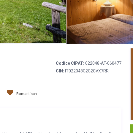
Codice CIPAT:
022048-AT-060477
CIN:
IT022048C2C2CVX7RR
Romantisch