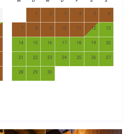
M
D
M
D
F
S
S
1
2
3
4
5
6
7
8
9
10
11
12
13
14
15
16
17
18
19
20
21
22
23
24
25
26
27
28
29
30