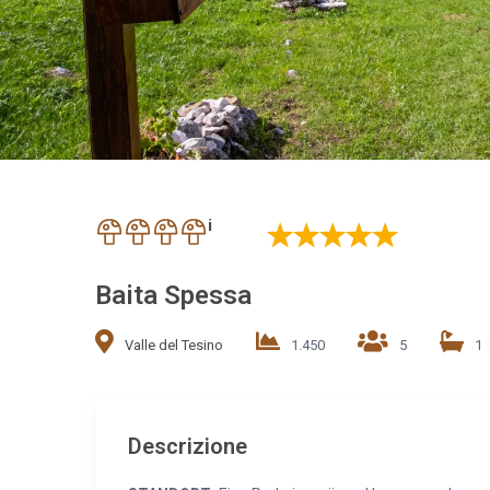
i
Baita Spessa
Valle del Tesino
1.450
5
1
Descrizione