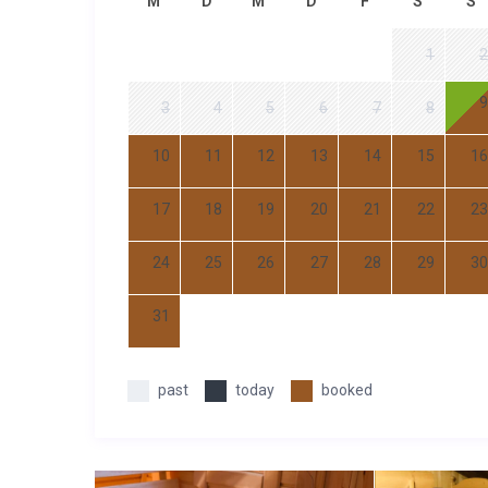
M
D
M
D
F
S
S
1
2
9
3
4
5
6
7
8
10
11
12
13
14
15
16
17
18
19
20
21
22
23
24
25
26
27
28
29
30
31
past
today
booked