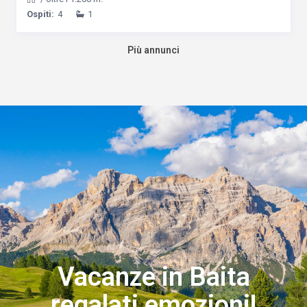
Ospiti:
4
1
Più annunci
Vacanze in Baita
regalati emozioni!