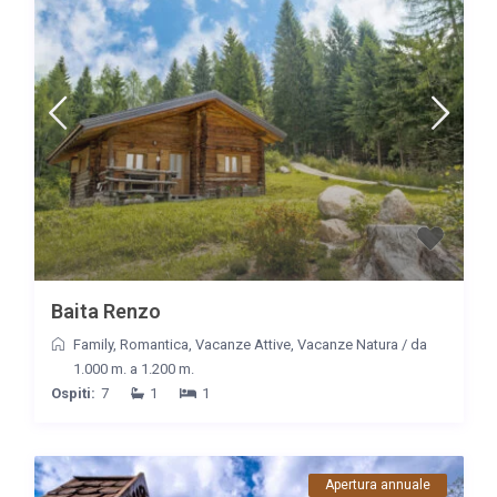
Baita Renzo
Family
,
Romantica
,
Vacanze Attive
,
Vacanze Natura
/
da
1.000 m. a 1.200 m.
Ospiti:
7
1
1
Apertura annuale