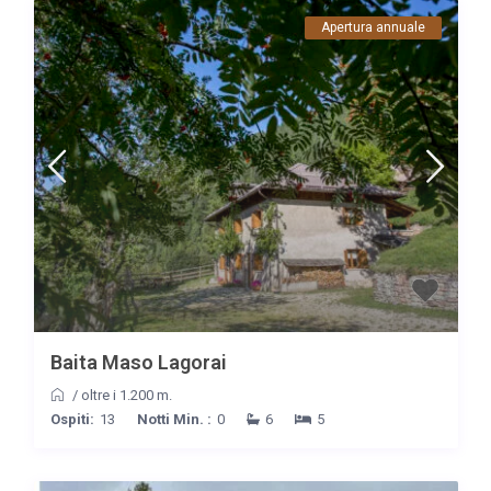
Apertura annuale
Baita Maso Lagorai
/
oltre i 1.200 m.
Ospiti:
13
Notti Min. :
0
6
5