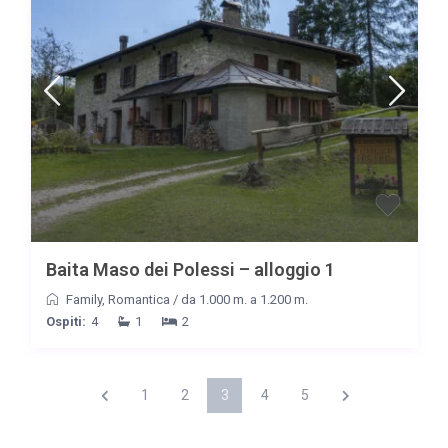
Baita Maso dei Polessi – alloggio 1
Family
,
Romantica
/
da 1.000 m. a 1.200 m.
Ospiti:
4
1
2
1
2
3
4
5