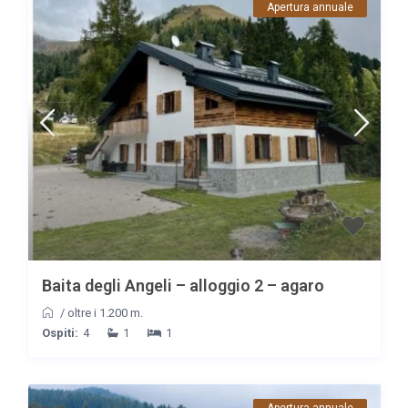
Apertura annuale
Baita degli Angeli – alloggio 2 – agaro
/
oltre i 1.200 m.
Ospiti:
4
1
1