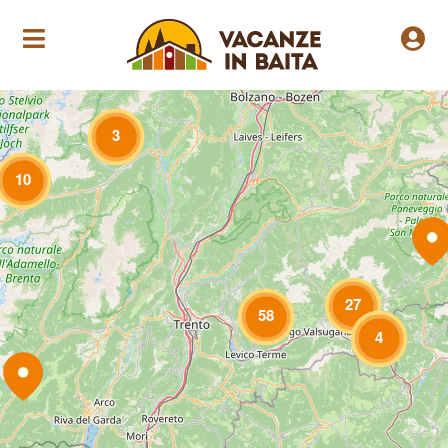
Loading Maps
3
10
27
58
4