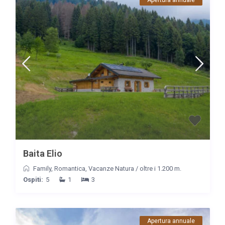
Apertura annuale
Baita Elio
Family
,
Romantica
,
Vacanze Natura
/
oltre i 1.200 m.
Ospiti:
5
1
3
Apertura annuale