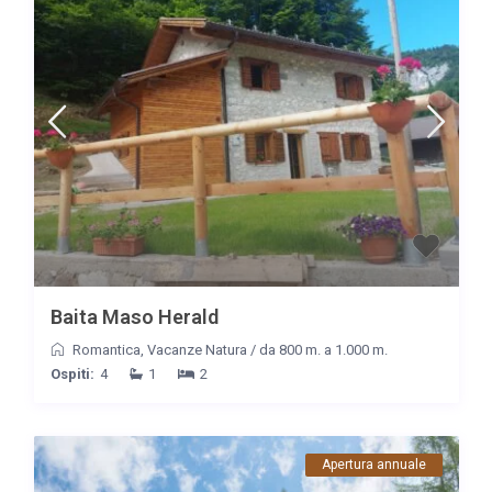
Baita Maso Herald
Romantica
,
Vacanze Natura
/
da 800 m. a 1.000 m.
Ospiti:
4
1
2
Apertura annuale