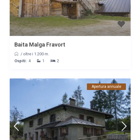
Baita Malga Fravort
/
oltre i 1.200 m.
Ospiti:
4
1
2
Apertura annuale