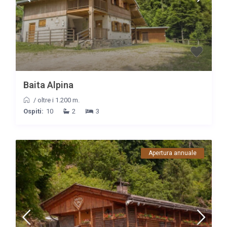
Baita Alpina
/
oltre i 1.200 m.
Ospiti:
10
2
3
Apertura annuale