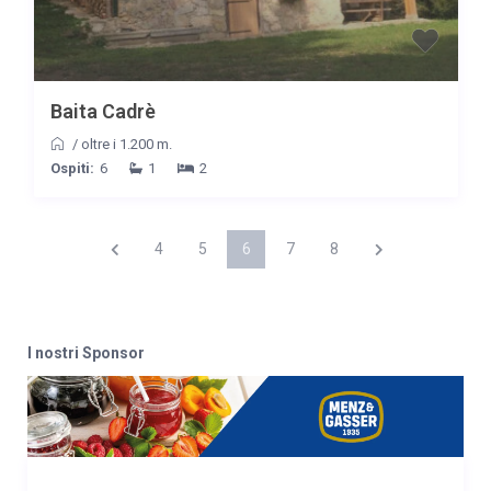
Baita Cadrè
/
oltre i 1.200 m.
Ospiti:
6
1
2
4
5
6
7
8
I nostri Sponsor