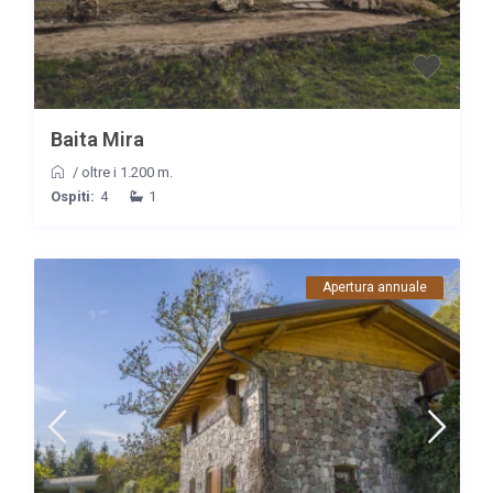
Baita Mira
/
oltre i 1.200 m.
Ospiti:
4
1
Apertura annuale