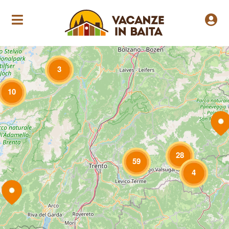
Loading Maps
3
10
28
59
4