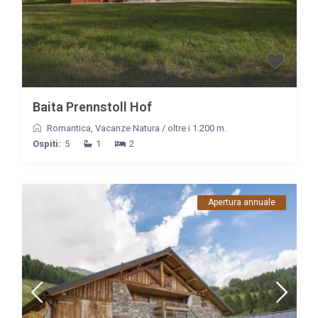
Baita Prennstoll Hof
Romantica
,
Vacanze Natura
/
oltre i 1.200 m.
Ospiti:
5
1
2
Apertura annuale