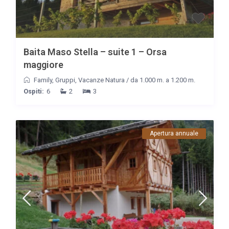
Baita Maso Stella – suite 1 – Orsa
maggiore
Family
,
Gruppi
,
Vacanze Natura
/
da 1.000 m. a 1.200 m.
Ospiti:
6
2
3
Apertura annuale