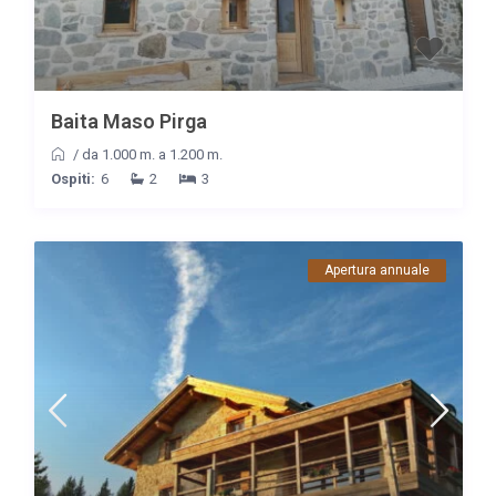
Baita Maso Pirga
/
da 1.000 m. a 1.200 m.
Ospiti:
6
2
3
Apertura annuale