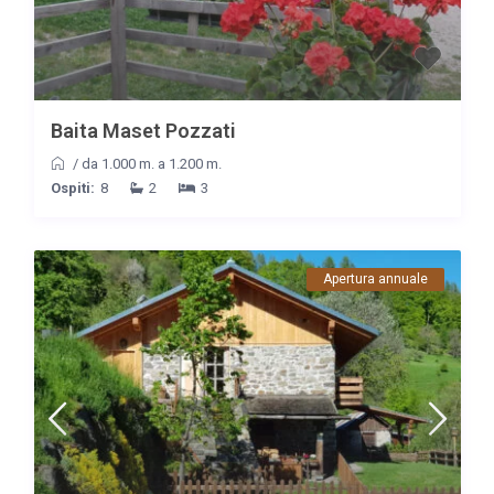
Baita Maset Pozzati
/
da 1.000 m. a 1.200 m.
Ospiti:
8
2
3
Apertura annuale