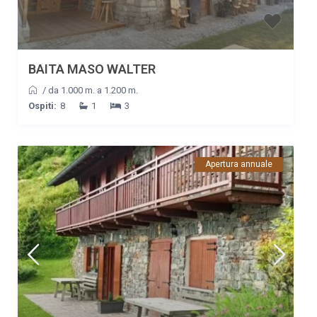
BAITA MASO WALTER
/
da 1.000 m. a 1.200 m.
Ospiti:
8
1
3
Apertura annuale