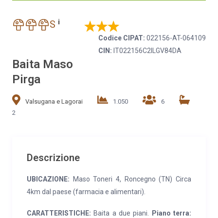
i
S
Codice CIPAT:
022156-AT-064109
CIN:
IT022156C2ILGV84DA
Baita Maso
Pirga
Valsugana e Lagorai
1.050
6
2
Descrizione
UBICAZIONE:
Maso Toneri 4, Roncegno (TN) Circa
4km dal paese (farmacia e alimentari).
CARATTERISTICHE:
Baita a due piani.
Piano terra: