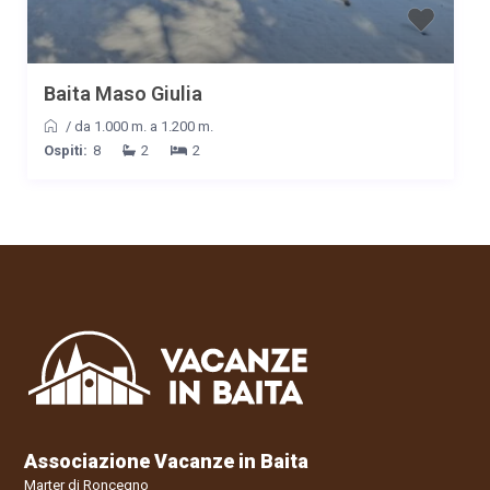
Baita Maso Giulia
/
da 1.000 m. a 1.200 m.
Ospiti:
8
2
2
Associazione Vacanze in Baita
Marter di Roncegno