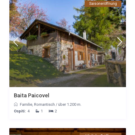
Saisoneröffnung
Baita Paicovel
Familie
,
Romantisch
/
über 1.200 m.
Ospiti:
4
1
2