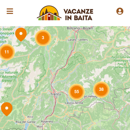
3
Loading Maps
11
38
55