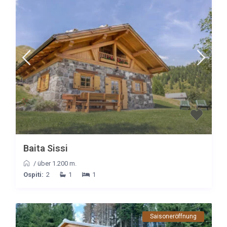
Baita Sissi
/
über 1.200 m.
Ospiti:
2
1
1
Saisoneröffnung