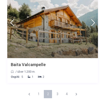
Baita Valcampelle
/
über 1.200 m.
Ospiti:
5
1
2
1
2
3
4