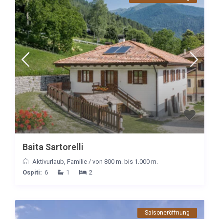
Baita Sartorelli
Aktivurlaub
,
Familie
/
von 800 m. bis 1.000 m.
Ospiti:
6
1
2
Saisoneröffnung