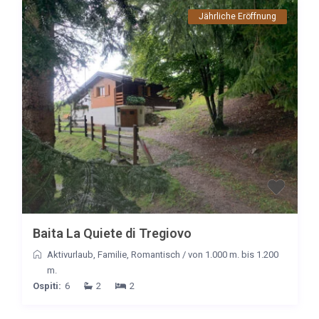
Jährliche Eröffnung
Baita La Quiete di Tregiovo
Aktivurlaub
,
Familie
,
Romantisch
/
von 1.000 m. bis 1.200
m.
Ospiti:
6
2
2