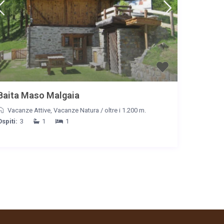
Baita Maso Malgaia
Vacanze Attive
,
Vacanze Natura
/
oltre i 1.200 m.
Ospiti:
3
1
1