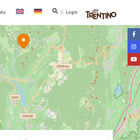
Login
nfo