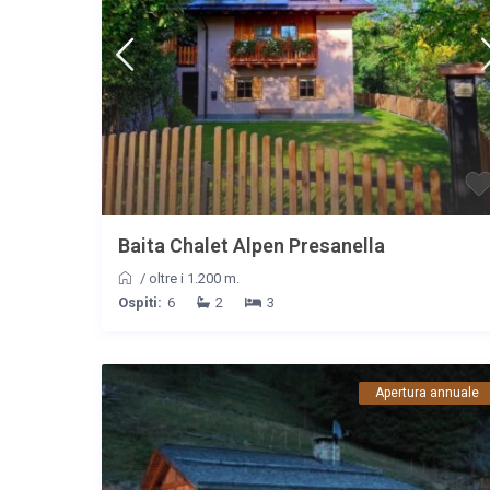
Baita Chalet Alpen Presanella
/
oltre i 1.200 m.
Ospiti:
6
2
3
Apertura annuale