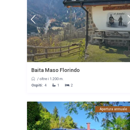
Baita Maso Florindo
/
oltre i 1.200 m.
Ospiti:
4
1
2
Apertura annuale