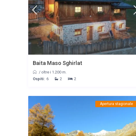
Baita Maso Sghirlat
/
oltre i 1.200 m.
Ospiti:
6
2
2
Apertura stagionale