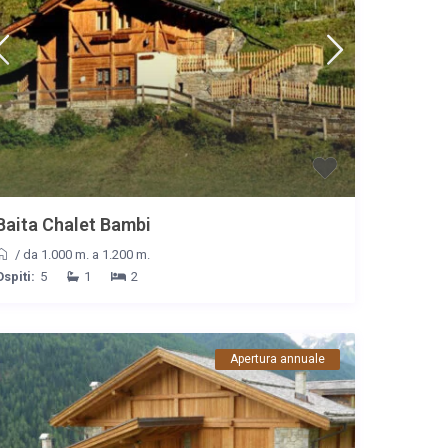
Baita Chalet Bambi
/
da 1.000 m. a 1.200 m.
Ospiti:
5
1
2
Apertura annuale