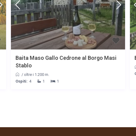
Baita Maso Gallo Cedrone al Borgo Masi
Stablo
/
oltre i 1.200 m.
Ospiti:
4
1
1