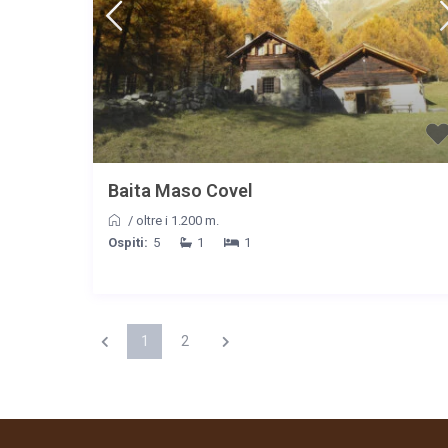
Baita Maso Covel
/
oltre i 1.200 m.
Ospiti:
5
1
1
1
2