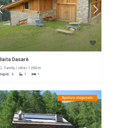
Baita Dasarè
Family
/
oltre i 1.200 m.
Ospiti:
4
1
1
Apertura stagionale