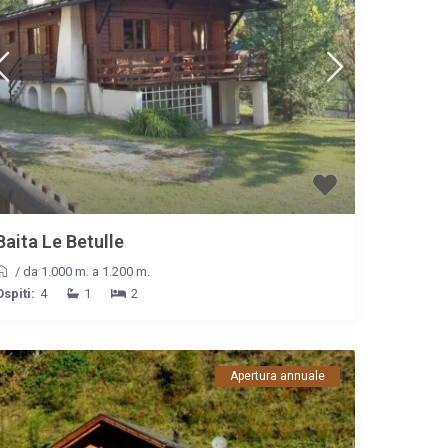
Baita Le Betulle
/
da 1.000 m. a 1.200 m.
Ospiti:
4
1
2
Apertura annuale