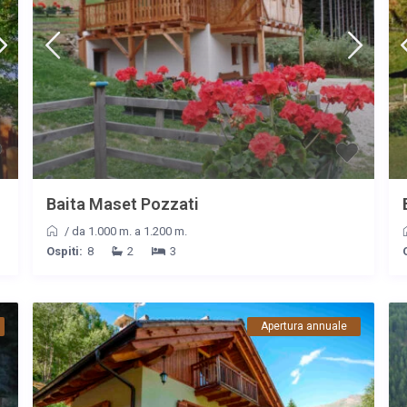
Baita Maset Pozzati
/
da 1.000 m. a 1.200 m.
Ospiti:
8
2
3
Apertura annuale