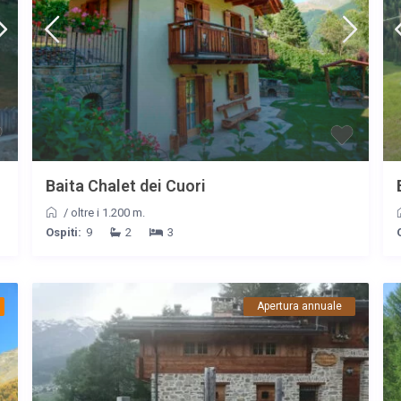
Baita Chalet dei Cuori
/
oltre i 1.200 m.
Ospiti:
9
2
3
Apertura annuale