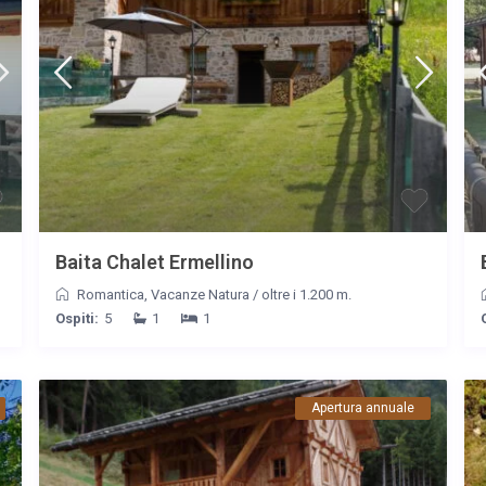
Baita Chalet Ermellino
Romantica
,
Vacanze Natura
/
oltre i 1.200 m.
Ospiti:
5
1
1
Apertura annuale