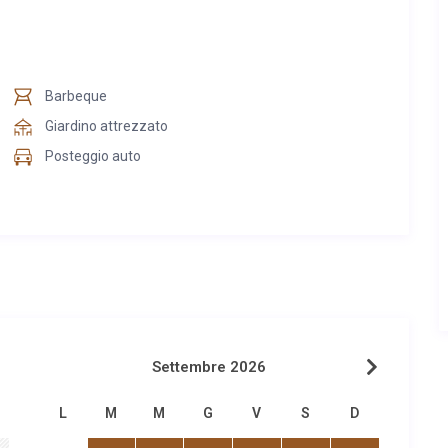
Barbeque
Giardino attrezzato
Posteggio auto
Settembre 2026
L
M
M
G
V
S
D