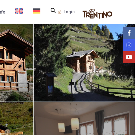
Login
nfo