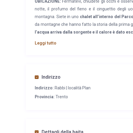
UBICAZIONE:
Fermatevi, chiudete gli occhi e osserva
notte, il profumo del fieno e il cinguettio degli ucc
montagna. Siete in uno
chalet all’interno del Parc
da montagne che hanno fatto la storia della prima 
l’acqua arriva dalla sorgente e il calore è dato e
Leggi tutto
CARATTERISTICHE:
Lo Chalet, completamente arr
esclusivo e famigliare. È stato realizzato in uno sti
relax con stufa, cucina completamente attrezzata e 
Al piano superiore
troviamo le camere da letto e
fermarvi, per riposare, per staccare e immergetevi n
Indirizzo
Indirizzo:
Rabbi | località Plan
SERVIZI: C
ucina attrezzata e completa di tutti gli ac
solo su richiesta esplicita e pagando un supplemen
Provincia:
Trento
Ristorante alla Vecchia Macina di Pellizzano. Il men
autoctoni locali che permettono ad ogni piatto di r
personalmente la raccolta di tutte le erbe di campo e
asparagi selvatici), dei funghi e dei piccoli frutti of
Dettagli della baita