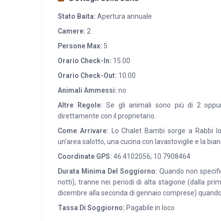
coadiuvato dalla moglie Priska. Lui chef, padrone i
Stato Baita:
Apertura annuale
moglie Priska propone agli ospiti in sala, accompagn
Camere:
2
Persone Max:
5
Orario Check-In:
15.00
Orario Check-Out:
10.00
Animali Ammessi:
no
Altre Regole:
Se gli animali sono più di 2 oppur
direttamente con il proprietario.
Come Arrivare:
Lo Chalet Bambi sorge a Rabbi loc
un'area salotto, una cucina con lavastoviglie e la bi
Coordinate GPS:
46.4102056; 10.7908464
Durata Minima Del Soggiorno:
Quando non specifica
notti), tranne nei periodi di alta stagione (dalla pri
dicembre alla seconda di gennaio comprese) quando
Tassa Di Soggiorno:
Pagabile in loco