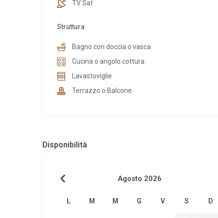
TV Sat
Struttura
Bagno con doccia o vasca
Cucina o angolo cottura
Lavastoviglie
Terrazzo o Balcone
Disponibilità
Agosto 2026
L
M
M
G
V
S
D