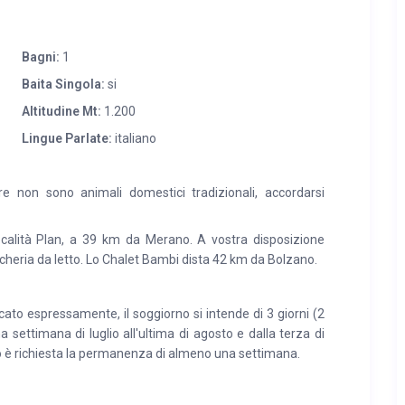
ndiscusso della cucina, prepara le deliziose pietanze che la
andole sempre con il sorriso.
Bagni:
1
Baita Singola:
si
Altitudine Mt:
1.200
Lingue Parlate:
italiano
e non sono animali domestici tradizionali, accordarsi
alità Plan, a 39 km da Merano. A vostra disposizione
ancheria da letto. Lo Chalet Bambi dista 42 km da Bolzano.
to espressamente, il soggiorno si intende di 3 giorni (2
ma settimana di luglio all'ultima di agosto e dalla terza di
 è richiesta la permanenza di almeno una settimana.