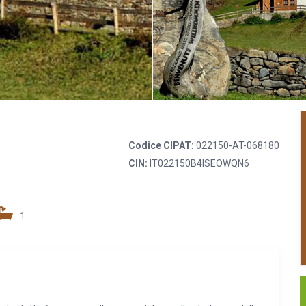
Codice CIPAT:
022150-AT-068180
CIN:
IT022150B4ISEOWQN6
1