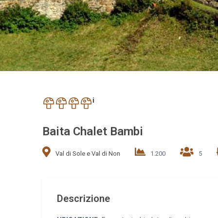
i
Baita Chalet Bambi
Val di Sole e Val di Non
1.200
5
Descrizione