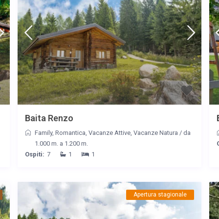
Baita Renzo
Family
,
Romantica
,
Vacanze Attive
,
Vacanze Natura
/
da
1.000 m. a 1.200 m.
Ospiti:
7
1
1
Apertura stagionale