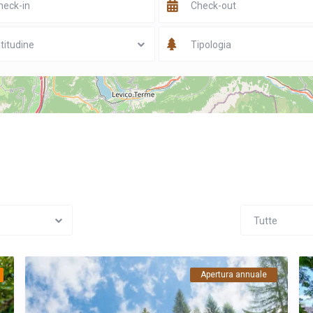
titudine
Tipologia
7
Tutte
Apertura annuale