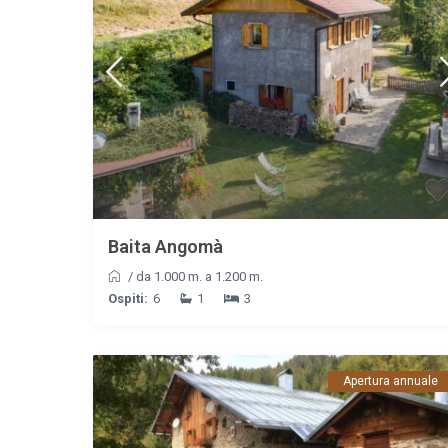
Baita Angomà
/
da 1.000 m. a 1.200 m.
Ospiti:
6
1
3
Apertura annuale