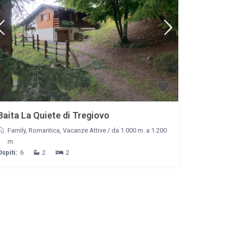
Baita La Quiete di Tregiovo
Family
,
Romantica
,
Vacanze Attive
/
da 1.000 m. a 1.200
m.
Ospiti:
6
2
2