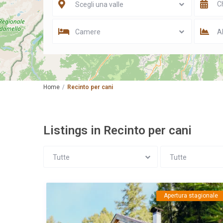
Scegli una valle
Camere
Al
Home
Recinto per cani
Listings in Recinto per cani
Tutte
Tutte
Apertura stagionale