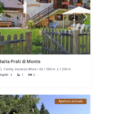
Baita Prati di Monte
Family
,
Vacanze Attive
/
da 1.000 m. a 1.200 m.
Ospiti:
4
1
2
Apertura annuale