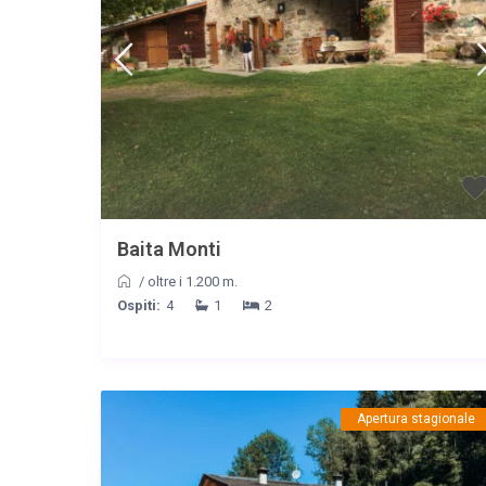
Baita Monti
/
oltre i 1.200 m.
Ospiti:
4
1
2
Apertura stagionale