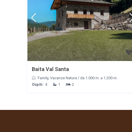
Baita Val Santa
Family
,
Vacanze Natura
/
da 1.000 m. a 1.200 m.
Ospiti:
4
1
2