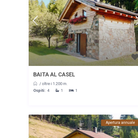
BAITA AL CASEL
/
oltre i 1.200 m.
Ospiti:
4
1
1
Apertura annuale