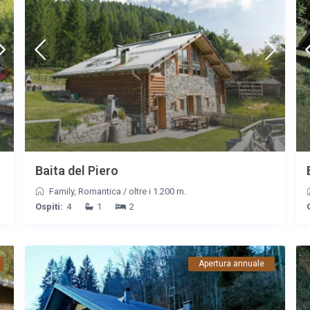
Baita del Piero
Family
,
Romantica
/
oltre i 1.200 m.
Ospiti:
4
1
2
Apertura annuale