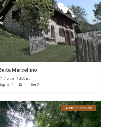
Baita Marcellino
/
oltre i 1.200 m.
Ospiti:
4
1
2
Apertura annuale