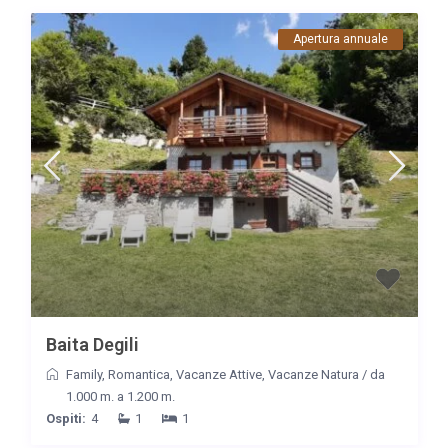
Apertura annuale
Baita Degili
Family
,
Romantica
,
Vacanze Attive
,
Vacanze Natura
/
da
1.000 m. a 1.200 m.
Ospiti:
4
1
1