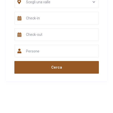
Scegli una valle
ristrutturata, silenziosa e confortevole, consente di fare belle
escursioni (più o meno impegnative) sia a piedi sia in MTB, oltre
ad avere molto spazio esterno per il nostro amico a quattro
zampe. Esperienza decisamente positiva che invoglia a
ritornare... Grazie di cuore Gianluca, Laura e... Pluto
Data
Nome
Valutazione
25/06/2022
Pierfrancesco
Commento
Persone
La baita è molto carina e accogliente, come si può vedere dalle
foto. Lo spazio esterno è stupendo . La posizione è comoda per
belle passeggiate. Serena ci ha accolti con simpatia e
gentilezza e il suo strudel è spaziale!
Data
Nome
Valutazione
20/02/2022
Fabrizia e Fabio
Commento
Abbiamo trascorso uno splendido fine settimana di febbraio in
questa splendida baita dotata di ogni confort. Calda, ben
arredata ( dentro e fuori) con un grande prato fronte baita dove