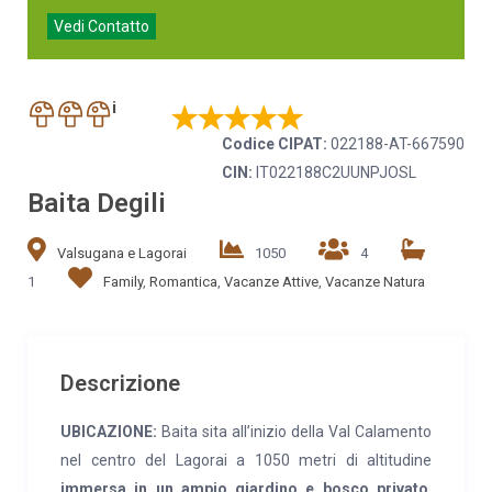
Vedi Contatto
i
Codice CIPAT:
022188-AT-667590
CIN:
IT022188C2UUNPJOSL
Baita Degili
Valsugana e Lagorai
1050
4
1
Family
,
Romantica
,
Vacanze Attive
,
Vacanze Natura
Descrizione
UBICAZIONE:
Baita sita all’inizio della Val Calamento
nel centro del Lagorai a 1050 metri di altitudine
immersa in un ampio giardino e bosco privato
.