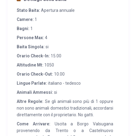
SERVIZI:
A 12 chilometri di distanza (Borgo
Valsugana) si trova centro commerciale, ufficio
Stato Baita:
Apertura annuale
postale, banca, farmacia, clinica veterinaria,
Camere:
1
ospedale, stazione ferroviaria, fermata autocorriere,
Bagni:
1
vari ristoranti e pizzerie. A qualche chilometro si trova
Persone Max:
4
l’Oasi Valtrigona del WWF, arte Sella e svariate Malghe
Baita Singola:
si
(Valsolero, Valtrighetta, Casabolenga, Cagnon) con
vendita di ottimi formaggi e ricotte. Nelle immediate
Orario Check-In:
15.00
vicinanze si possono trovare vari ristoranti tipici come
Altitudine Mt:
1050
Hotel Aurai, il rifugio Cruccolo, Malga Cere, Malga
Orario Check-Out:
10.00
Baessa, passo Manghen ristorante al Laghetto.
Lingue Parlate:
italiano - tedesco
AMMESSO MASSIMO 1 CANE – NO GATTI.
Animali Ammessi:
si
Altre Regole:
Se gli animali sono più di 1 oppure
non sono animali domestici tradizionali, accordarsi
direttamente con il proprietario. No gatti.
Come Arrivare:
Uscita a Borgo Valsugana
provenendo da Trento o a Castelnuovo