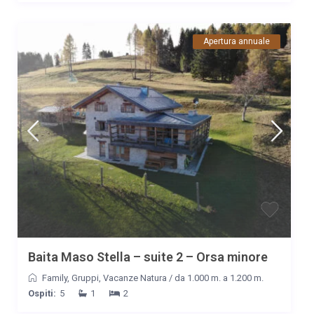
dorata di tutto quello che serve, dall'ampiezza dei locali,alle
dotazioni interne,per finire nel bellissimo prato con vista
stupenda...Ideale per relax ma anche escursioni.... Eccezionali
Apertura annuale
Serena e Danilo, persone deliziose che ti fanno sentire a
casa,attente e desponibi per ogni situazione....
SUPERSTRACONSIGLIATA!!!!!
Data
Nome
Valutazione
08/08/2021
Claudia
Commento
Baita bellissima, immersa totalmente nella natura e nella
tranquillità della montagna. La casa è grande, pulita e dotata di
tutto ciò che può servire. I proprietari molto gentili e disponibili,
assolutamente vacanza da rifare. Consigliatissimo a chi ama la
montagna e non vuole rinunciare a tutte comodità.
Data
Nome
Valutazione
Baita Maso Stella – suite 2 – Orsa minore
13/09/2020
Alessandro
Family
,
Gruppi
,
Vacanze Natura
/
da 1.000 m. a 1.200 m.
Commento
Ospiti:
5
1
2
Diamogli subito il quarto fungo ...ottima accoglienza, baita