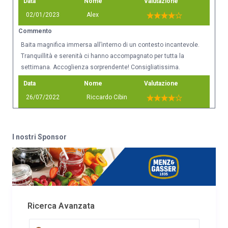
Data
Nome
Valutazione
02/01/2023
Alex
Commento
Baita magnifica immersa all’interno di un contesto incantevole.
Tranquillità e serenità ci hanno accompagnato per tutta la
settimana. Accoglienza sorprendente! Consigliatissima.
Data
Nome
Valutazione
26/07/2022
Riccardo Cibin
Commento
Proprietari Serena e Danilo sono molto disponibili e gentili,
I nostri Sponsor
ottima accoglienza. La struttura di buon livello e ben attrezzata
si presta per una vacanza in pieno relax
Data
Nome
Valutazione
17/07/2022
Gianluca
Commento
Ricerca Avanzata
Siamo stati ospiti dei gentilissimi Danilo e Serena per due
settimane meravigliose! La posizione della splendida Baita, ben