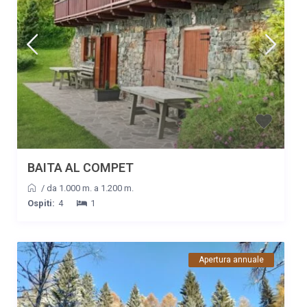
22/08/2021
Giovanni
Vincenzi
Commento
Baita molto accogliente con tutti i servizi. Proprietari
estremamente gentili . Il tempo non è stato clemente con noi,
ma la sistemazione ci ha supportato. Penso di ritornare l'anno
prossimo. Se volete un posto tranquillo, con tutti i servizi a
vostra disposizione ed avere rapporti con un proprietario
estremamente gentile e disponibile, questa baita fa al vostro
caso.
BAITA AL COMPET
Data
Nome
Valutazione
/
da 1.000 m. a 1.200 m.
10/07/2021
Livia
Ospiti:
4
1
Commento
Un posto fantastico, non si poteva scegliere un nome così
perfetto per questa Baita!Si trova in una valle incantata dove si
Apertura annuale
sentono solo i rumori della natura, uccellini, scrosci di ruscelli e
il rumore degli alberi. La Baita è super accessoriata con ogni
comfort e i proprietari sono molto disponibili e ospitali. È stato