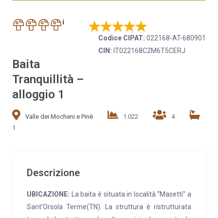
i
Codice CIPAT:
022168-AT-680901
CIN:
IT022168C2M6T5CERJ
Baita
Tranquillità –
alloggio 1
Valle dei Mocheni e Pinè
1.022
4
1
Descrizione
UBICAZIONE:
La baita è situata in località “Masetti” a
Sant’Orsola Terme(TN). La struttura è ristrutturata