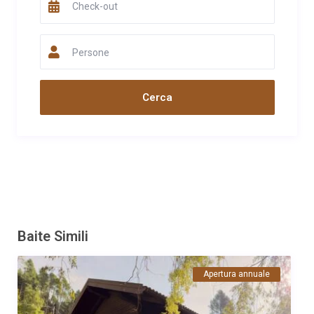
anche per il rapporto qualità-prezzo.
Data
Nome
Valutazione
11/09/2021
Roberta e Giulio
Persone
Commento
Nell'appartamento c'è tutto, dalla lucina notturna alla
lavastoviglie. Posizione ottima... con vista aquile (quando si
concedono). Proprietari super gentili e ospitali. Gambe
permettendo, ci ritorneremo.
Data
Nome
Valutazione
07/09/2021
Fabiola
Commento
Baita molto bella, proprietari gentili e disponibili. Posto tranquillo.
Ci torneremo sicuramente.
Baite Simili
Data
Nome
Valutazione
06/09/2021
Giuseppe Gennari
Apertura annuale
Commento
Abbiamo soggiornato presso la baita ad Agosto. Struttura