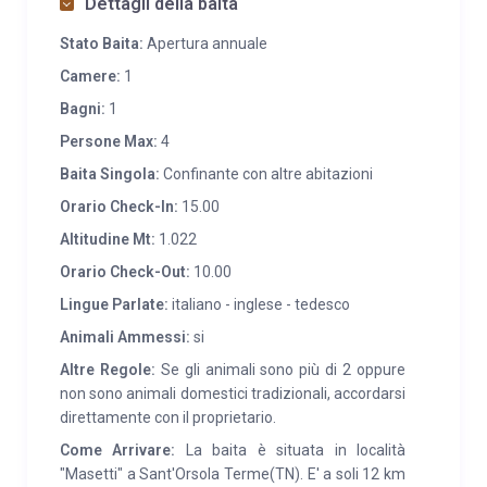
Dettagli della baita
finestrato con lavatrice una cucina e una camera
per piano.
I piani sono completi di pentole e stoviglie.
Stato Baita:
Apertura annuale
Presenti lavastoviglie, tv, forno elettrico. Mobili in
Camere:
1
legno massiccio. C’è anche la possibilità di
Bagni:
1
connessione a internet tramite wi-fi. All’esterno dalla
Persone Max:
4
baita è presente un
ampio prato
, é presente un
Baita Singola:
Confinante con altre abitazioni
impianto fotovoltaico per la produzione di
elettricità e anche dei pannelli solari
per la
Orario Check-In:
15.00
produzione di acqua calda ovviamente con
Altitudine Mt:
1.022
riscaldamento. Una baita veramente tranquilla da
Orario Check-Out:
10.00
provare. Servizi: lenzuola, asciugamani, legna
Lingue Parlate:
italiano - inglese - tedesco
lavatrice, stoviglie.ecc Piano inferiore accessibile
Animali Ammessi:
si
anche con carrozzella.
Altre Regole:
Se gli animali sono più di 2 oppure
non sono animali domestici tradizionali, accordarsi
direttamente con il proprietario.
Come Arrivare:
La baita è situata in località
"Masetti" a Sant'Orsola Terme(TN). E' a soli 12 km