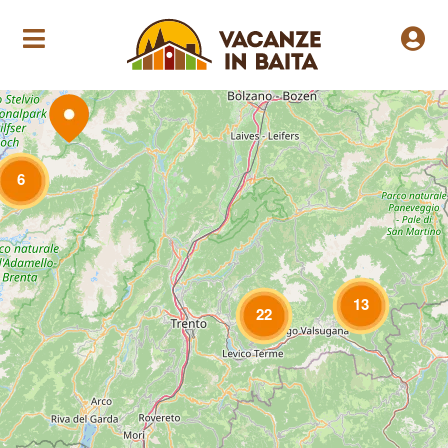
Loading Maps
6
13
22