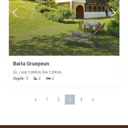
Baita Gruepeun
/
von 1.000 m. bis 1.200 m.
Ospiti:
5
2
2
1
2
3
4