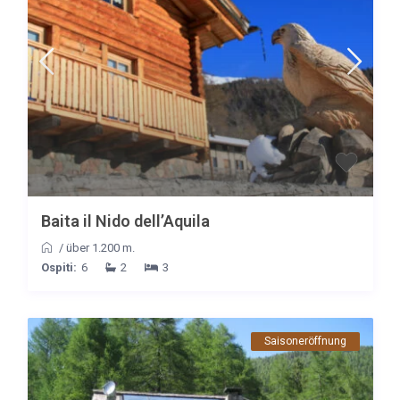
Baita il Nido dell’Aquila
/
über 1.200 m.
Ospiti:
6
2
3
Saisoneröffnung