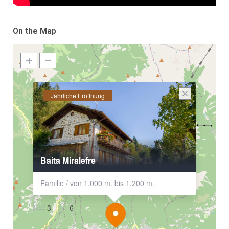
On the Map
Jährliche Eröffnung
Baita Miralefre
Familie / von 1.000 m. bis 1.200 m.
3
6