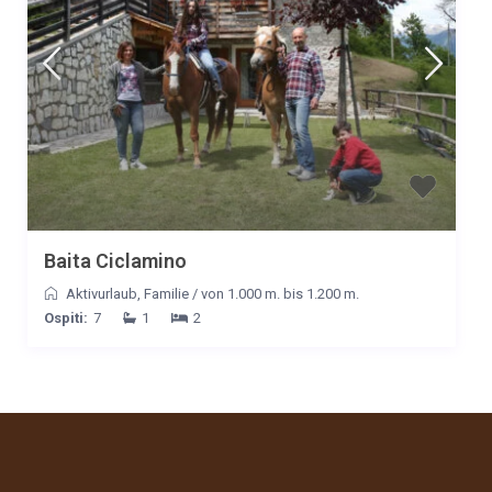
Ottima posizione con vista e grande tranquillità. Spazi esterni
molto ampi e curati, interni molto belli anche nei dettagli.
Accoglienza ottima e assolutamente non invasiva. Soluzione
consigliatissima per famiglie o gruppi fino a 6 persone.
Data
Nome
Valutazione
26/01/2025
Francesco Fior
Commento
La baita è stata ristrutturata internamente in maniera perfetta
mantenendo il calore tipico degli edifici di montagna. L'abbiamo
trovata pulita e ordinata in maniera eccellente. Marco ci ha
Baita Ciclamino
accolti e fornito tutte le informazioni necessarie per vivere al
Aktivurlaub
,
Familie
/
von 1.000 m. bis 1.200 m.
meglio il nostro weekend. Il bracere e il barbecue esterni sono la
Ospiti:
7
1
2
chicca che ci ha fatto innamorare di questa meravigliosa
struttura, ritorneremo sicuramente.
Data
Nome
Valutazione
12/01/2025
Fabrizio Magli
Commento
Tutto perfetto! Impossibile non tornare, Marco e Sabrina persone