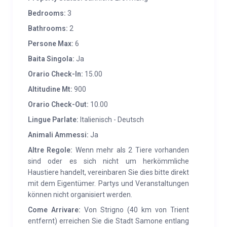
anderen ausgestattet ist Sie benötigen, es gibt 2
Bedrooms:
3
Badezimmer in der Hütte, eines im Wohnbereich und
Bathrooms:
2
eines im Schlafbereich im ersten Stock, wo sich 3
Persone Max:
6
Zimmer befinden. Für Motorräder, Fahrräder und
Baita Singola:
Ja
Skiausrüstung stehen Abstellmöglichkeiten zur
Orario Check-In:
15.00
Verfügung. Eine einzige Struktur ganz für Sie, mit
Altitudine Mt:
900
großem Privatgarten, ausgestattet mit Grill, Bereich
für Lagerfeuer, Entspannungsbereich mit
Orario Check-Out:
10.00
Hängematte, überdachter „Polenta-Hütte“ für Mittag-
Lingue Parlate:
Italienisch - Deutsch
und Abendessen im Freien. Es gibt eine Ladestation
Animali Ammessi:
Ja
für Elektroautos
Altre Regole:
Wenn mehr als 2 Tiere vorhanden
sind oder es sich nicht um herkömmliche
DIENSTLEISTUNGEN:
In Samone (3 km) gibt es ein
Haustiere handelt, vereinbaren Sie dies bitte direkt
Lebensmittelgeschäft, eine Bank, eine medizinische
mit dem Eigentümer. Partys und Veranstaltungen
Klinik, eine Pizzeria, einen Pinienwald mit Spielplatz,
können nicht organisiert werden.
einen Fußballplatz, einen Tennisplatz usw Cafe. In
Come Arrivare:
Von Strigno (40 km von Trient
Strigno (5 km) Apotheke, Supermarkt, Dienstags
entfernt) erreichen Sie die Stadt Samone entlang