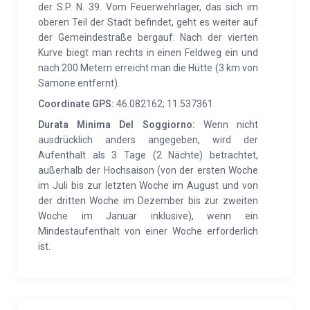
Wochenmarkt, Freibad, Bibliothek, Schießstand,
der S.P. N. 39. Vom Feuerwehrlager, das sich im
oberen Teil der Stadt befindet, geht es weiter auf
Bahnhof. In Borgo Valsugana (12 km) Krankenhaus
der Gemeindestraße bergauf: Nach der vierten
mit Notarztdienst, Bahnhof, Wochenmarkt mittwochs
Kurve biegt man rechts in einen Feldweg ein und
und andere Dienstleistungen.
nach 200 Metern erreicht man die Hütte (3 km von
Samone entfernt).
Coordinate GPS:
46.082162; 11.537361
Durata Minima Del Soggiorno:
Wenn nicht
ausdrücklich anders angegeben, wird der
Aufenthalt als 3 Tage (2 Nächte) betrachtet,
außerhalb der Hochsaison (von der ersten Woche
im Juli bis zur letzten Woche im August und von
der dritten Woche im Dezember bis zur zweiten
Woche im Januar inklusive), wenn ein
Mindestaufenthalt von einer Woche erforderlich
ist.