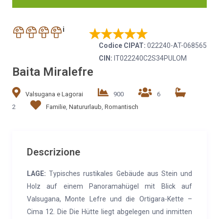
i
Codice CIPAT:
022240-AT-068565
CIN:
IT022240C2S34PULOM
Baita Miralefre
Valsugana e Lagorai
900
6
2
Familie
,
Natururlaub
,
Romantisch
Descrizione
LAGE:
Typisches rustikales Gebäude aus Stein und
Holz auf einem Panoramahügel mit Blick auf
Valsugana, Monte Lefre und die Ortigara-Kette –
Cima 12. Die Die Hütte liegt abgelegen und inmitten