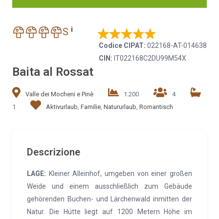
i
S
Codice CIPAT:
022168-AT-014638
CIN:
IT022168C2DU99M54X
Baita al Rossat
Valle dei Mocheni e Pinè
1.200
4
1
Aktivurlaub
,
Familie
,
Natururlaub
,
Romantisch
Descrizione
LAGE:
Kleiner Alleinhof, umgeben von einer großen
Weide und einem ausschließlich zum Gebäude
gehörenden Buchen- und Lärchenwald inmitten der
Natur. Die Hütte liegt auf 1200 Metern Höhe im