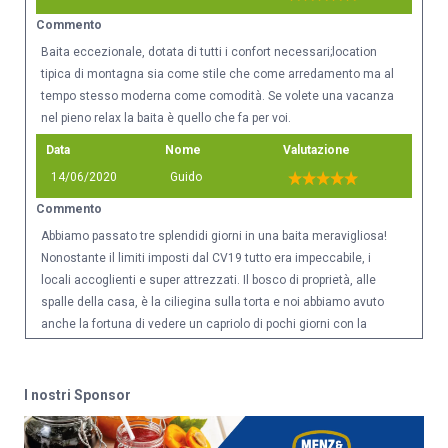
Commento
Baita eccezionale, dotata di tutti i confort necessari;location
tipica di montagna sia come stile che come arredamento ma al
tempo stesso moderna come comodità. Se volete una vacanza
nel pieno relax la baita è quello che fa per voi.
Data
Nome
Valutazione
14/06/2020
Guido
Commento
Abbiamo passato tre splendidi giorni in una baita meravigliosa!
Nonostante il limiti imposti dal CV19 tutto era impeccabile, i
locali accoglienti e super attrezzati. Il bosco di proprietà, alle
spalle della casa, è la ciliegina sulla torta e noi abbiamo avuto
anche la fortuna di vedere un capriolo di pochi giorni con la
mamma. I proprietari sono gentilissimi, simpatici e disponibili. Ci
torneremo senz'altro!!
I nostri Sponsor
Data
Nome
Valutazione
11/02/2020
Claudia