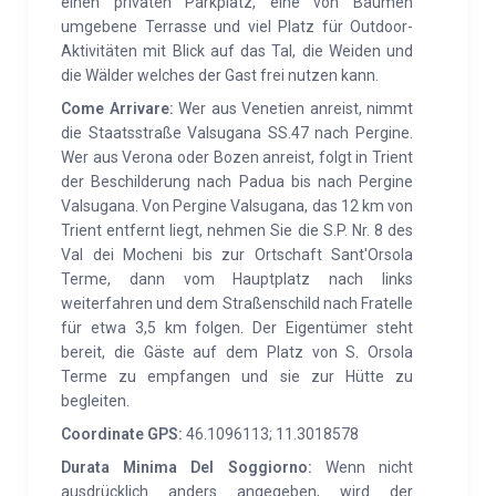
einen privaten Parkplatz, eine von Bäumen
gestaltete Fensterwand, um eine Verschmelzung
umgebene Terrasse und viel Platz für Outdoor-
zwischen dem äußeren Wald und der inneren
Aktivitäten mit Blick auf das Tal, die Weiden und
die Wälder welches der Gast frei nutzen kann.
Umgebung zu ermöglichen. Die Kabine wurde als
SUPERIOR eingestuft, da sie höhere Anforderungen
Come Arrivare:
Wer aus Venetien anreist, nimmt
die Staatsstraße Valsugana SS.47 nach Pergine.
stellt als die Standards der
Wer aus Verona oder Bozen anreist, folgt in Trient
Produktclubspezifikationen.
der Beschilderung nach Padua bis nach Pergine
Valsugana. Von Pergine Valsugana, das 12 km von
DIENSTLEISTUNGEN:
Typische Restaurants,
Trient entfernt liegt, nehmen Sie die S.P. Nr. 8 des
Bauernhöfe, Berghütten, Sennereien, Orte mit Bio-
Val dei Mocheni bis zur Ortschaft Sant'Orsola
und km-Produkten. Null, Vegetarier und Veganer.
Terme, dann vom Hauptplatz nach links
Möglichkeit, frische oder verarbeitete kleine Früchte,
weiterfahren und dem Straßenschild nach Fratelle
Wolle und Garn direkt von örtlichen Bauern und
für etwa 3,5 km folgen. Der Eigentümer steht
bereit, die Gäste auf dem Platz von S. Orsola
Züchtern zu finden. Der Bauernhof liegt etwa vier
Terme zu empfangen und sie zur Hütte zu
Kilometer von der Stadt Sant’Orsola Terme entfernt,
begleiten.
wo Sie Lebensmittelgeschäfte, eine Bank, eine
Coordinate GPS:
46.1096113; 11.3018578
Apotheke, ein Postamt, eine Bibliothek und ein
Durata Minima Del Soggiorno:
Wenn nicht
Tourismusbüro finden. Ungefähr elf km. vom
ausdrücklich anders angegeben, wird der