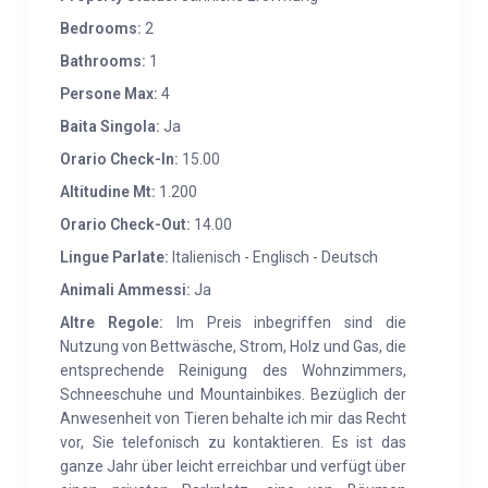
EIGENSCHAFTEN:
Die Hütte ist komplett renoviert
Bedrooms:
2
und weist die typischen Merkmale der Alpentäler aus
Bathrooms:
1
Holz und Stein auf. Die verwendeten Materialien sind
Persone Max:
4
ausschließlich natürliche, heimische Materialien. Das
Baita Singola:
Ja
Haus erstreckt sich über zwei Etagen. Vor dem alten
Orario Check-In:
15.00
Weidebrunnen betreten Sie das Wohnzimmer, einen
Altitudine Mt:
1.200
gemütlichen Ruhebereich, von dem aus Sie den Blick
auf den Buchenwald genießen können. Ebenfalls im
Orario Check-Out:
14.00
Erdgeschoss befindet sich die geräumige Küche mit
Lingue Parlate:
Italienisch - Englisch - Deutsch
Holzofen, die geschmackvoll mit rustikalen Möbeln
Animali Ammessi:
Ja
des alten, restaurierten und angepassten Bauernhofs
Altre Regole:
Im Preis inbegriffen sind die
eingerichtet ist, sowie ein kleiner Keller. Im
Nutzung von Bettwäsche, Strom, Holz und Gas, die
Obergeschoss befinden sich zwei Zimmer, eines
entsprechende Reinigung des Wohnzimmers,
davon ist ein Doppelzimmer, dessen Fenster einen
Schneeschuhe und Mountainbikes. Bezüglich der
Anwesenheit von Tieren behalte ich mir das Recht
Blick über das gesamte Tal bietet. Das zweite
vor, Sie telefonisch zu kontaktieren. Es ist das
Zimmer ist sehr groß, mit zwei Einzelbetten
ganze Jahr über leicht erreichbar und verfügt über
ausgestattet und verfügt über eine sorgfältig