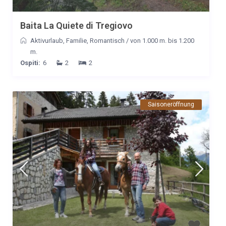
due bagni, un salottino e una ampia zona pranzo con cucina
attrezzata. L'ospitalità degli host è davvero squisita, siamo stati
Baita La Quiete di Tregiovo
assistiti con il cuore durante tutto il nostro soggiorno e siamo
Aktivurlaub
,
Familie
,
Romantisch
/
von 1.000 m. bis 1.200
ripartiti con il desiderio di tornare.
m.
Ospiti:
6
2
2
Saisoneröffnung