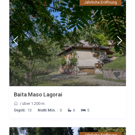
Jährliche Eröffnung
Baita Maso Lagorai
/
über 1.200 m.
Ospiti:
13
Notti Min. :
0
6
5
Jährliche Eröffnung