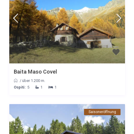
Baita Maso Covel
/
über 1.200 m.
Ospiti:
5
1
1
Saisoneröffnung