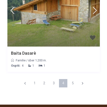
Baita Dasarè
Familie
/
über 1.200 m.
Ospiti:
4
1
1
1
2
3
4
5