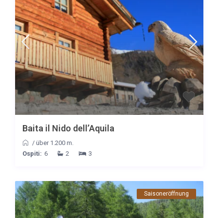
Baita il Nido dell’Aquila
/
über 1.200 m.
Ospiti:
6
2
3
Saisoneröffnung