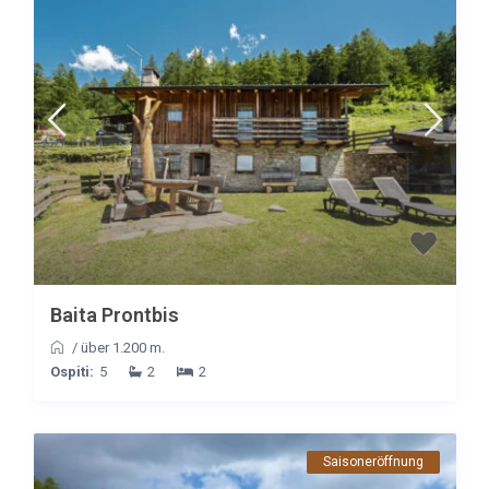
Baita Prontbis
/
über 1.200 m.
Ospiti:
5
2
2
Saisoneröffnung