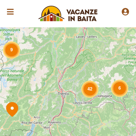
Loading Maps
9
6
42