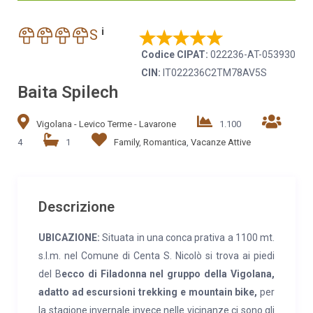
i
S
Codice CIPAT:
022236-AT-053930
CIN:
IT022236C2TM78AV5S
Baita Spilech
Vigolana - Levico Terme - Lavarone
1.100
4
1
Family
,
Romantica
,
Vacanze Attive
Descrizione
UBICAZIONE:
Situata in una conca prativa a 1100 mt.
s.l.m. nel Comune di Centa S. Nicolò si trova ai piedi
del B
ecco di Filadonna nel gruppo della Vigolana,
adatto ad escursioni trekking e mountain bike,
per
la stagione invernale invece nelle vicinanze ci sono gli