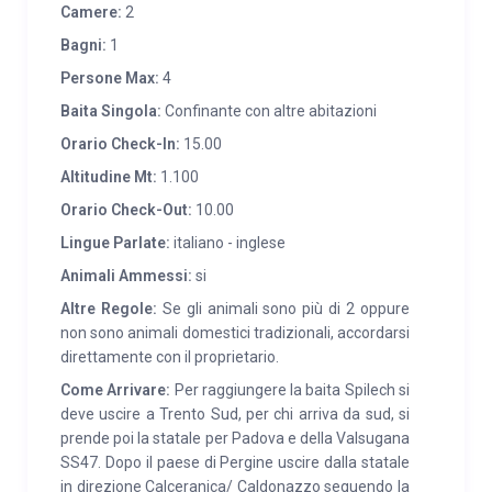
Camere:
2
SERVIZI:
Su richiesta forniamo lettino per bambini
Bagni:
1
completo di biancheria, seggiolina da tavola, in baita
Persone Max:
4
disponiamo di alcuni giochi di legno e di società. A 5
Baita Singola:
Confinante con altre abitazioni
min. di macchina dalla baita c’è il paese di Centa
S.Nicolò che offre un piccolo ma fornito
Orario Check-In:
15.00
supermercato, una pizzeria, l’ufficio postale e
Altitudine Mt:
1.100
l’ambulatorio medico, invece a 15 minuti troviamo il
Orario Check-Out:
10.00
paese di Caldonazzo, sull’omonimo lago, dove si
Lingue Parlate:
italiano - inglese
possono trovare alcuni supermercati, ristoranti,
Animali Ammessi:
si
pizzerie, bar, negozi, banche, l’azienda per il turismo,
Altre Regole:
Se gli animali sono più di 2 oppure
il noleggio bici e numerose proposte turistiche
non sono animali domestici tradizionali, accordarsi
soprattutto la stagione estiva. E’ dotata di una nuova
direttamente con il proprietario.
sauna esterna, in giardino, in scandole di legno in
Come Arrivare:
Per raggiungere la baita Spilech si
comune con la baita Mandrett, servizio extra a
deve uscire a Trento Sud, per chi arriva da sud, si
pagamento. Per chi desideri passeggiare nella natura
prende poi la statale per Padova e della Valsugana
il torrente Centa con le sue acque fresche ed
SS47. Dopo il paese di Pergine uscire dalla statale
impetuose offre un percorso costellato dei vecchi
in direzione Calceranica/ Caldonazzo seguendo la