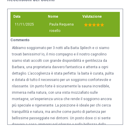
Data
Nome
Valutazione
11/11/2025
Paula Requena
rosello
Commento
Abbiamo soggiornato per 3 notti alla Baita Spilech e ci siamo
trovati benissimo! Io, il mio compagno e il nostro cagnolino
siamo stati accolti con grande disponibilità e gentilezza da
Barbara, una proprietaria davvero fantastica e attenta a ogni
dettaglio. L’accoglienza è stata perfetta: la baita è curata, pulita
e dotata di tutto il necessario per un soggiorno confortevole e
rilassante. Un punto forte è sicuramente la sauna incredibile,
immersa nella natura, con una vista mozzafiato sulle
montagne, un’esperienza unica che rende il soggiorno ancora
più speciale e rigenerante. La posizione è ideale per chi cerca
tranquillità e natura, ma anche come punto di partenza per
bellissime passeggiate nei dintorni. Un posto dove ci si sente
davvero a casa, immersi nel silenzio e nella bellezza della