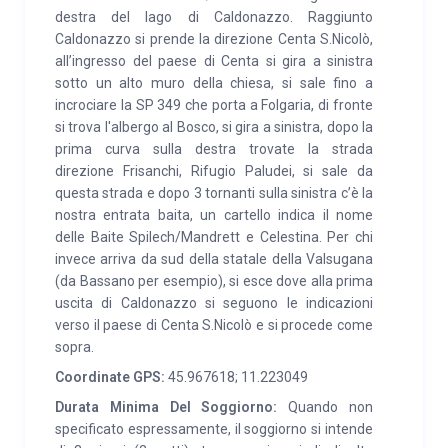
destra del lago di Caldonazzo. Raggiunto
mulini ad acqua che porta fino alle cascate del
Caldonazzo si prende la direzione Centa S.Nicolò,
Vallimpach. Per chi desideri invece riscoprire la storia
all’ingresso del paese di Centa si gira a sinistra
ci sono i numerosi forti della prima guerra mondiale
sotto un alto muro della chiesa, si sale fino a
sul fronte degli altipiani di Folgaria e Lavarone.
incrociare la SP 349 che porta a Folgaria, di fronte
si trova l'albergo al Bosco, si gira a sinistra, dopo la
prima curva sulla destra trovate la strada
direzione Frisanchi, Rifugio Paludei, si sale da
questa strada e dopo 3 tornanti sulla sinistra c’è la
nostra entrata baita, un cartello indica il nome
delle Baite Spilech/Mandrett e Celestina. Per chi
invece arriva da sud della statale della Valsugana
(da Bassano per esempio), si esce dove alla prima
uscita di Caldonazzo si seguono le indicazioni
verso il paese di Centa S.Nicolò e si procede come
sopra.
Coordinate GPS:
45.967618; 11.223049
Durata Minima Del Soggiorno:
Quando non
specificato espressamente, il soggiorno si intende