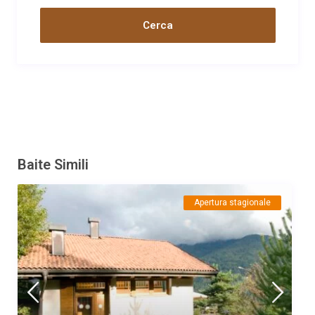
vediamo,ma che rendono la baita un Buon Bon
Data
Nome
Valutazione
23/08/2022
Luisa e Angelo
Commento
Sono già diversi anni che scegliamo per la nostra vacanza
estiva in montagna baita Spilech. Situata in luogo magico
immerso nella natura. Anche i nostri cani stanno sempre
divinamente . Tutte le sere ammiravamo il volo di un aquila
proprio sopra la baita . Si possono raggiungere belle località per
Baite Simili
praticare trekking facendo veramente poca strada . Barbara, la
proprietaria , è sempre gentile e disponibile . Abbiamo già
prenotato per il prossimo anno .
Apertura stagionale
Data
Nome
Valutazione
13/02/2022
Cinzia
Commento
Un bel fine settimana in famiglia nella tranquillità di Centa San
Nicolò