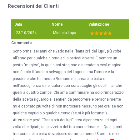
Recensioni dei Clienti
Data
Nome
Valutazione
23/10/2024
Michela Lapo
Commento
Sono ormai sei anni che vado nella “baita prà del lupi”, più volte
all’anno per qualche giorno ed in periodi diversi. È sempre un
posto “magico”, in qualsiasi stagione e a renderlo così magico
non è solo il fascino selvaggio del Lagorai, ma l’amore e la
passione che ha messo Romano nel creare la baita e
nell’accoglienza e nel calore con cui accoglie gli ospiti… anche
quelli a quattro zampe. Chi ama camminare ha solo l’imbarazzo
della scelta riguardo ai sentieri da percorrere e personalmente
mi è capitato più volte di non incrociare nessuno per ore, se non
qualche capriolo o qualche cervo (se si è più fortunati).
Attenzione però: “Baita prà dei lupi” crea dipendenza ed ogni
volta che riparti, un pezzetto del tuo cuore rimane lì. Quei giorni
trascorsi nella baita dovrebbero durare almeno 48 ore… o non