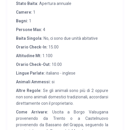
SERVIZI:
Negozio alimentari , farmacia, ecc a pochi
Stato Baita:
Apertura annuale
chilometri ( Telve) , il Rifugio Crucolo si trova proprio di
Camere:
1
fronte , Agritur Malga Cere raggiungibile a piedi
Bagni:
1
seguendo un sentiero nei boschi , Passo del Manghen
Persone Max:
4
con rifugio ,Ristorante Malga Baessa , Oasi Valtrigona
Baita Singola:
No, ci sono due unità abitative
del wwf a qualche chilometro. Varie Malghe (
VALSOLARO , VALTRIGHETTA, CASA BOLENGA ,
Orario Check-In:
15.00
CAGNON ) nelle vicinanze con vendita di ottimi
Altitudine Mt:
1.100
formaggi e ricotte.
Orario Check-Out:
10.00
Lingue Parlate:
italiano - inglese
Animali Ammessi:
si
Altre Regole:
Se gli animali sono più di 2 oppure
non sono animali domestici tradizionali, accordarsi
direttamente con il proprietario.
Come Arrivare:
Uscita a Borgo Valsugana
provenendo da Trento o a Castelnuovo
provenendo da Bassano del Grappa, seguendo la