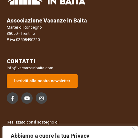
Commento
Leggendo tutti I commenti di eccellenza qualche dubbio l'ho
Associazione Vacanze in Baita
avuto, non mi era mai capitato che una struttura avesse tutte le
Marter di Roncegno
recenzioni con il massimo dei voti. Dopo 10 giorni di vacanza a
38050 - Trentino
Baita pra dei lupi, sono felicissima di aggiungere anche il mio!
P. iva 02508490220
La baita e' fantastica, anche meglio che in foto, comoda
confortevole bellissima e con una vista mozzafiato. Romano e'
una persona cosi' squisita che ci siamo sentiti come ospiti di
CONTATTI
un amico sempre simpatico e disponibile. Il posto e' facilmente
info@vacanzeinbaita.com
raggiungibile e vicino a milioni di cose da fare (escursioni, oasi
WWF, paesi incantevoli, percorsi artistici, forti e musei della 1
Iscriviti alla nostra newsletter
guerra mondiale). Io e mio marito avevamo bisogno di una
vacanza e grazie a Romano, la sua perfetta baita e il fascino del
Trentino abbiamo trascorso una seconda luna di miele. P.S. Ora
ha anche costruito una piccola sauna in legno che abbiamo
avuto il piacere di collaudare...fantastica!!!
Data
Nome
Valutazione
Realizzato con il sostegno di:
27/04/2017
Beatrice
Abbiamo a cuore la tua Privacy