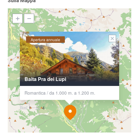
Sulla Mappa
Apertura annuale
Baita Pra dei Lupi
Romantica / da 1.000 m. a 1.200 m.
1
4