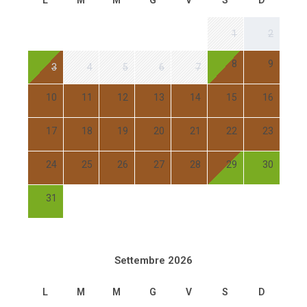
L
M
M
G
V
S
D
1
2
8
9
3
4
5
6
7
10
11
12
13
14
15
16
17
18
19
20
21
22
23
24
25
26
27
28
29
30
31
Settembre 2026
L
M
M
G
V
S
D