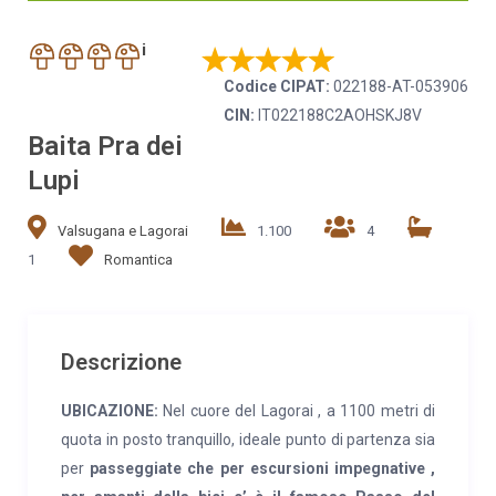
i
Codice CIPAT:
022188-AT-053906
CIN:
IT022188C2AOHSKJ8V
Baita Pra dei
Lupi
Valsugana e Lagorai
1.100
4
1
Romantica
Descrizione
UBICAZIONE:
Nel cuore del Lagorai , a 1100 metri di
quota in posto tranquillo, ideale punto di partenza sia
per
passeggiate che per escursioni impegnative ,