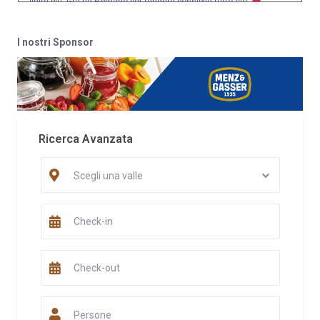
finire più. Grazie Romano per rendere possibile tutto ciò.
Data
Nome
Valutazione
I nostri Sponsor
17/12/2021
Christian piccoli
Commento
Baita Prà dei lupi un sogno che si avvera, un'esperienza unica,
una vacanza in completo relax. Grazie all'accoglienza di
Romano abbiamo passato dei giorni stupendi, immersi nella
natura ad assaporare ogni minimo dettaglio che in questa baita
Ricerca Avanzata
fanno la differenza. Calda, accogliente, arredata in maniera
splendida grazie all'impegno che ci ha messo Romano per
Scegli una valle
renderla tale. Le giornate trascorse davanti al camino, le serate
passate in completa solitudine sotto le stelle, il rumore del
ruscello, la rendono un occasione per rigenerare la mente e
fuggire dalla vita frenetica di tutti i giorni. È impossibile
descrivere a parole quello che si prova, bisogna solo viverla...
Grazie Romano per aver creato un posto da favola. A presto
Data
Nome
Valutazione
18/11/2021
Elisabeth
Persone