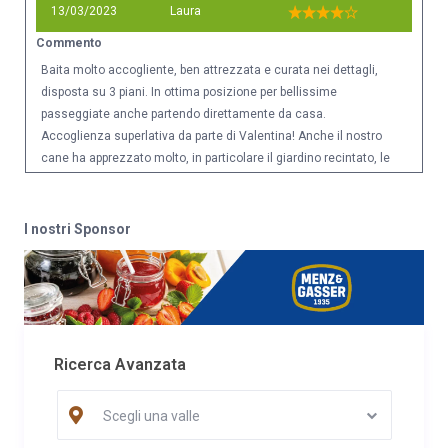
13/03/2023
Laura
Commento
Baita molto accogliente, ben attrezzata e curata nei dettagli,
disposta su 3 piani. In ottima posizione per bellissime
passeggiate anche partendo direttamente da casa.
Accoglienza superlativa da parte di Valentina! Anche il nostro
cane ha apprezzato molto, in particolare il giardino recintato, le
lunghe camminate e alla fine del soggiorno ha anche imparato
a fare le ripide scale a chiocciola (c'è comunque un accesso
esterno al piano -1). La vallata è bellissima e ancora
I nostri Sponsor
incontaminata, con le Dolomiti di Brenta come cornice!
Consigliatissima!
Data
Nome
Valutazione
10/02/2023
Giovanni
Commento
Ricerca Avanzata
Bella vacanza tutto straordinario posto bellissimo
Scegli una valle
Data
Nome
Valutazione
09/02/2023
Carmela