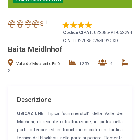
i
S
Codice CIPAT:
022085-AT-052294
CIN:
IT022085C26SL9YGXD
Baita Meidlnhof
Valle dei Mocheni e Pinè
1.250
4
2
Descrizione
UBICAZIONE:
Tipica “summerstòll” della Valle dei
Mocheni, di recente ristrutturazione, in pietra nella
parte inferiore ed in tronchi incrociati con l’antica
tecnica del blockbau, nella parte superiore. Elemento