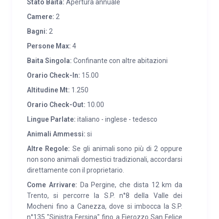
Stato Baita:
Apertura annuale
vicinanze ristoranti cucina tipica, malghe, anello sci da
Camere:
2
fondo, musei (Filzerhof, Mil, Gruab va Hardimbl). A
Bagni:
2
Pergine Valsugana (15 km) stazione ferroviaria,
Persone Max:
4
piscina comunale, pattinaggio su ghiaccio e servizi
Baita Singola:
Confinante con altre abitazioni
vari. Lago di Caldonazzo a 19 km con spiaggia libera e
attrezzata con possibilità di noleggio pedalò, canoa,
Orario Check-In:
15.00
vela, windsurf. Ad un’ora di automobile si raggiungono
Altitudine Mt:
1.250
le piste da sci della Val di Fiemme, del Monte Bondone
Orario Check-Out:
10.00
e della Panarotta.
Lingue Parlate:
italiano - inglese - tedesco
Animali Ammessi:
si
Altre Regole:
Se gli animali sono più di 2 oppure
non sono animali domestici tradizionali, accordarsi
direttamente con il proprietario.
Come Arrivare:
Da Pergine, che dista 12 km da
Trento, si percorre la S.P. n°8 della Valle dei
Mocheni fino a Canezza, dove si imbocca la S.P.
n°135 "Sinistra Fersina" fino a Fierozzo San Felice