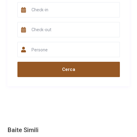
Commento
La baita è molto curata, dispone di tutto quello che serve. I
proprietari sono molto accoglienti, gentili e disponibili. Ci hanno
anche regalato un vassoio di benvenuto con torta sacher e
prodotti del territorio. Tutto perfetto!Un posto in cui tornare
sicuramente!
Persone
Data
Nome
Valutazione
01/08/2021
Mirella
Commento
Io con la mia famiglia siamo stati una settimana in questa
bellissima baita, la signora Valentina ci ha riservato un'ottima
accoglienza, ci ha fatto trovare uova fresche, verdura e aromi
del suo orto, inoltre dei pasticcini buonissimi con una bottiglia di
vino del territorio e da non dimenticare un tagliere di salumi,
formaggi e pane, in tutta la baita candele accese, sali da bagno,
una saponetta profumata e delle pantofole. La baita è arredata
veramente con buon gusto. La signora Valentina ci ha
Baite Simili
consigliato dei masi e ristoranti dove abbiamo mangiato molto