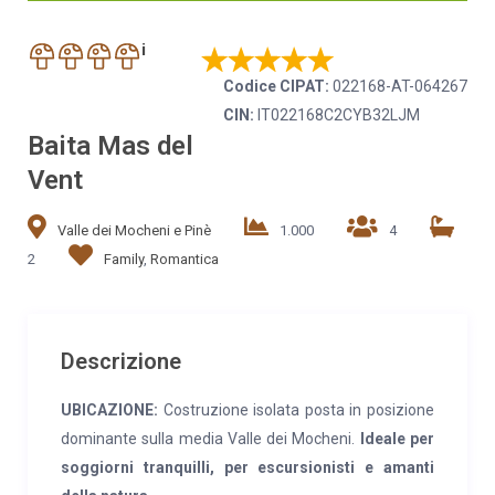
i
Codice CIPAT:
022168-AT-064267
CIN:
IT022168C2CYB32LJM
Baita Mas del
Vent
Valle dei Mocheni e Pinè
1.000
4
2
Family
,
Romantica
Descrizione
UBICAZIONE:
Costruzione isolata posta in posizione
dominante sulla media Valle dei Mocheni.
Ideale per
soggiorni tranquilli, per escursionisti e amanti