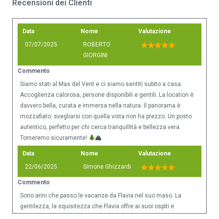
Recensioni dei Clienti
Data
Nome
Valutazione
07/07/2025
ROBERTO
GIORGINI
Commento
Siamo stati al Mas del Vent e ci siamo sentiti subito a casa.
Accoglienza calorosa, persone disponibili e gentili. La location è
davvero bella, curata e immersa nella natura. Il panorama è
mozzafiato: svegliarsi con quella vista non ha prezzo. Un posto
autentico, perfetto per chi cerca tranquillità e bellezza vera.
Torneremo sicuramente!
Data
Nome
Valutazione
22/06/2025
Simone Ghizzardi
Commento
Sono anni che passo le vacanze da Flavia nel suo maso. La
gentilezza, la squisitezza che Flavia offre ai suoi ospiti e
impagabile. Il maso è una meraviglia. Grazie Flavia fa tutti noi.