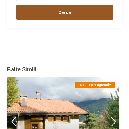
Commento
Recensione di prova da parte dell'aministratore
Data
Nome
Valutazione
14/04/2023
Oliver
Commento
Das Fersental ist für uns eine echte Entdeckung. Großartige
Natur, die Nähe zu Trient und vor allem Ruhe. Die Baita Mas del
Vent hat für uns alles, um für ein paar Tage runterzukommen.
Schöne Sicht auf das Tal und die Berge, charmante Kühe in der
Baite Simili
Nachbarschaft gibt’s selbstredend gratis dazu. Das Haus ist
komfortabel und Flavia eine reizende Gastgeberin. Herzlichen
Dank.
Apertura stagionale
Data
Nome
Valutazione
27/09/2022
Simone
Commento
Sono diversi anni che trascorriamo le vacanze al Mas del
Vent,luogo magico ,immerso nella natura,nella freschezza del
bosco,dove possiamo rigenerarci lontani dal rumore della città.