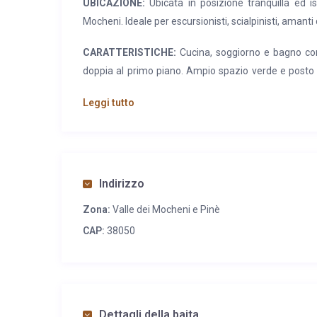
UBICAZIONE:
Ubicata in posizione tranquilla ed iso
Mocheni. Ideale per escursionisti, scialpinisti, amanti 
CARATTERISTICHE:
Cucina, soggiorno e bagno con
doppia al primo piano. Ampio spazio verde e posto a
solare.
Leggi tutto
SERVIZI:
A Palu’ del Fersina (4,5 km) supermarket, ri
medico; a Sant’Orsola Terme (11 km) banca, campo 
ferroviaria, piscina coperta, pattinaggio su piastra
spiaggia libera e attrezzata con noleggio canoa, vela 
Indirizzo
libera e attrezzata, pattinaggio e maneggio convenz
Zona:
Valle dei Mocheni e Pinè
un’ora di automobile piste da sci della Val di Fiemme
CAP:
38050
Dettagli della baita