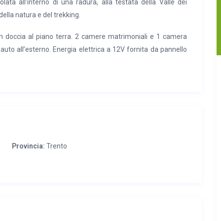
lata all’interno di una radura, alla testata della Valle dei
della natura e del trekking.
 doccia al piano terra. 2 camere matrimoniali e 1 camera
uto all’esterno. Energia elettrica a 12V fornita da pannello
storanti, ufficio postale, fermata autocorriere e ambulatorio
da tennis e farmacia; a Pergine Valsugana (18 km) stazione
 artificiale e altri servizi. Lago di Caldonazzo (20 km) con
e windsurf. Sull’altopiano di Pine’ (13 km) laghi con spiaggia
ionato. A Segonzano (15 km) le omonime piramidi di terra. A
Provincia:
Trento
, del Monte Bondone e della Panarotta.