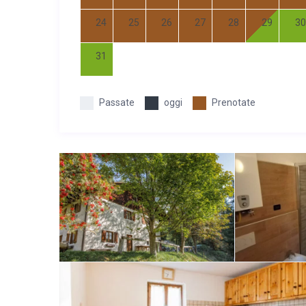
24
25
26
27
28
29
30
31
Passate
oggi
Prenotate