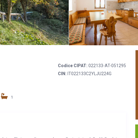
Codice CIPAT:
022133-AT-051295
CIN:
IT022133C2YLJU224G
1