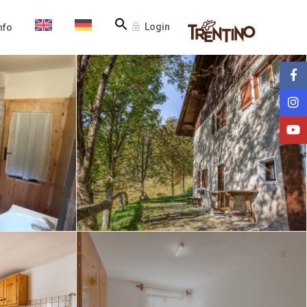
Login
nfo