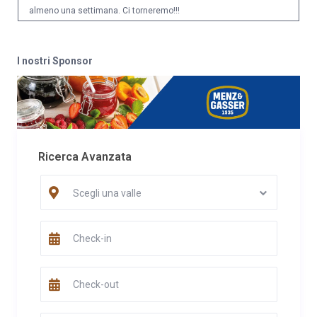
almeno una settimana. Ci torneremo!!!
Data
Nome
Valutazione
02/01/2026
Gianmarco
I nostri Sponsor
Malaman
Commento
Giorni trascorsi meravigliosamente, in speciale compagnia, con
una cornice spettacolare. Grazie per l’accoglienza e gentilezza
dei padroni di casa.
Ricerca Avanzata
Data
Nome
Valutazione
14/12/2025
Victor Daniel
Scegli una valle
Andronache
Commento
Posto fantastico immerso nel verde con vista mozzafiato sulle
montagne, da ritornare sicuramente
Data
Nome
Valutazione
09/08/2025
Marta Zorzi