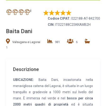
i
Codice CIPAT:
022188-AT-842700
CIN:
IT022188C2SKKAMB2H
Baita Dani
Valsugana e Lagorai
981
6
1
Descrizione
UBICAZIONE:
Baita Dani, incastonata nella
meravigliosa catena del Lagorai, è situata in un luogo
tranquillo e gradevole a 1000 metri sul livello del
mare. È immersa nel verde e nel
bosco per circa
2000 metri quadri di proprietà
ed è situata