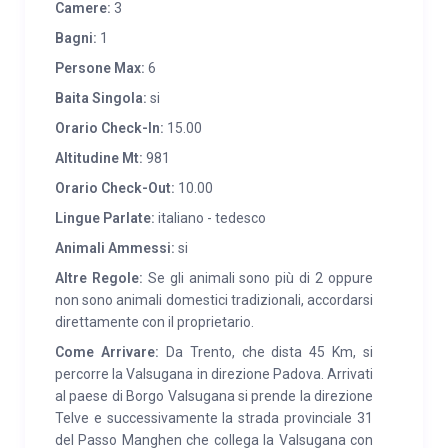
statico , forno a microonde, frigorifero e congelatore,
Camere:
3
piano cottura con 4 fuochi e stufa economica,
Bagni:
1
spazioso soggiorno con caminetto termo ventilato,
Persone Max:
6
televisore 32 pollici dotato di tv sat, angolo bar .
Al
Baita Singola:
si
piano superiore,
interamente con travi a vista , si
Orario Check-In:
15.00
trova una stanza con letto matrimoniale, un’altra
Altitudine Mt:
981
stanza con letto a castello ed un ampio spazio
sottotetto ideale per il posizionamento dei bagagli. In
Orario Check-Out:
10.00
fronte alla struttura principale vi è un’ampia
Lingue Parlate:
italiano - tedesco
dependance intesa come spaziosa camera
Animali Ammessi:
si
matrimoniale. La distanza tra le strutture è di 5 metri,
Altre Regole:
Se gli animali sono più di 2 oppure
interamente coperti dal tetto. Inoltre lo chalet è
non sono animali domestici tradizionali, accordarsi
dotato di riscaldamento a GPL, luce elettrica, acqua
direttamente con il proprietario.
calda e potabile, stoviglie, prodotti per la pulizia della
Come Arrivare:
Da Trento, che dista 45 Km, si
casa e legna per il caminetto a disposizione.
percorre la Valsugana in direzione Padova. Arrivati
All’esterno spazio verde a disposizione, barbecue in
al paese di Borgo Valsugana si prende la direzione
Telve e successivamente la strada provinciale 31
muratura, parcheggio privato e staccionata tutto
del Passo Manghen che collega la Valsugana con
intorno allo chalet. Animali ammessi.