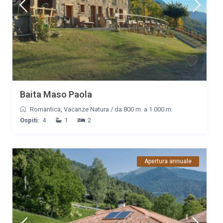
Andrea... io al posto suo aprirei una pasticceria :-) Alessandra e
fam.
Data
Nome
Valutazione
16/07/2022
Chiara
Commento
Abbiamo passato una settimana bellissima,rilassante ma
anche avventurosa,visto i molteplici percorsi Trekking che si
Baita Maso Paola
trovano in zona. Baita stupenda,a misura di famiglia,pulita e
Romantica
,
Vacanze Natura
/
da 800 m. a 1.000 m.
dotata di ogni confort! Torneremo!! Speriamo con la neve!
Ospiti:
4
1
2
Data
Nome
Valutazione
02/03/2022
Valentina
Commento
Apertura annuale
Struttura molto accogliente, pulita e anche tanto calda
nonostante i -6 gradi trovati in questi giorni. Siamo stati
benissimo, 5 giorni di soggiorno con i nostri 4 piccoli pelosi,
anche loro si sono proprio divertiti... Una esperienza da ripetere!
Grazie Andrea e grazie anche a tua moglie per la speciale