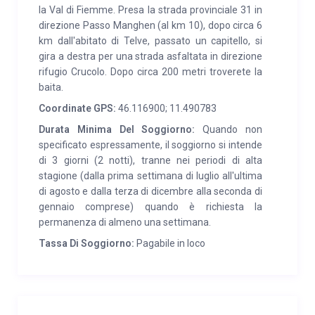
la Val di Fiemme. Presa la strada provinciale 31 in
direzione Passo Manghen (al km 10), dopo circa 6
SERVIZI:
Telve Valsugana (6 Km): alberghi, ristoranti,
km dall'abitato di Telve, passato un capitello, si
pizzerie, carabinieri, farmacia, rifornimento (benzina,
gira a destra per una strada asfaltata in direzione
gasolio), guardia medica, edicola, supermercato, bar,
rifugio Crucolo. Dopo circa 200 metri troverete la
fermata autocorriere. Borgo Valsugana (9 Km):
baita.
centro commerciale, centro sportivo con palestra
Coordinate GPS:
46.116900; 11.490783
attrezzata, piscina scoperta con acqua riscaldata,
Durata Minima Del Soggiorno:
Quando non
ospedale. A 1,5 km rifugio Cruccolo e Bar Ristorante
specificato espressamente, il soggiorno si intende
la Casina. In baita c’è l’Asciugacapelli
di 3 giorni (2 notti), tranne nei periodi di alta
stagione (dalla prima settimana di luglio all'ultima
di agosto e dalla terza di dicembre alla seconda di
gennaio comprese) quando è richiesta la
permanenza di almeno una settimana.
Tassa Di Soggiorno:
Pagabile in loco