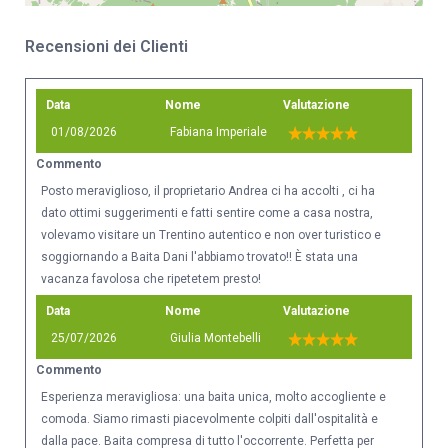
Recensioni dei Clienti
Data
Nome
Valutazione
01/08/2026
Fabiana Imperiale
Commento
Posto meraviglioso, il proprietario Andrea ci ha accolti , ci ha
dato ottimi suggerimenti e fatti sentire come a casa nostra,
volevamo visitare un Trentino autentico e non over turistico e
soggiornando a Baita Dani l'abbiamo trovato!! È stata una
vacanza favolosa che ripetetem presto!
Data
Nome
Valutazione
25/07/2026
Giulia Montebelli
Commento
Esperienza meravigliosa: una baita unica, molto accogliente e
comoda. Siamo rimasti piacevolmente colpiti dall'ospitalità e
dalla pace. Baita compresa di tutto l'occorrente. Perfetta per