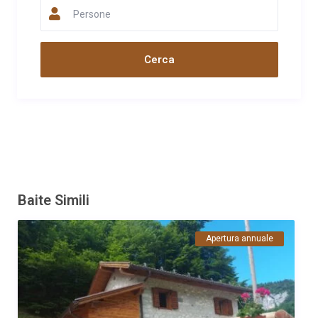
Commento
Persone
La baita si trova in una location bellissima Perfetta per chi ha
cani perché fuori che uno spazio grandissimo. Vista impagabile.
Andrea disponibilissimo.
Data
Nome
Valutazione
01/03/2025
Claudia Conti
Commento
È un angolo di Paradiso Dove il silenzio e la bellezza della
natura ti donano pace e serenità nell'anima Grazie Andrea
Claudia, Paolo
Data
Nome
Valutazione
Baite Simili
16/12/2022
Adelina
Commento
Apertura annuale
Abbiamo soggiornato dal 8-11 dicembre in questa splendida
baita.Tutto molto accogliente Signor Andrea molto cordiale e
disponibile ci hanno accolto con un dolce tipico buonissimo e
una bottiglia di vino, la baita un proprio vero INCANTO, sommersi
nella natura. La montagna ci ha regalato una splendida