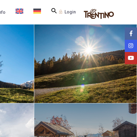
Login
nfo