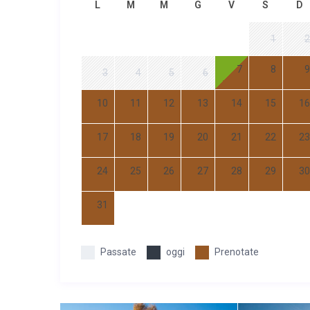
L
M
M
G
V
S
D
1
2
7
8
9
3
4
5
6
10
11
12
13
14
15
16
17
18
19
20
21
22
23
24
25
26
27
28
29
30
31
Passate
oggi
Prenotate