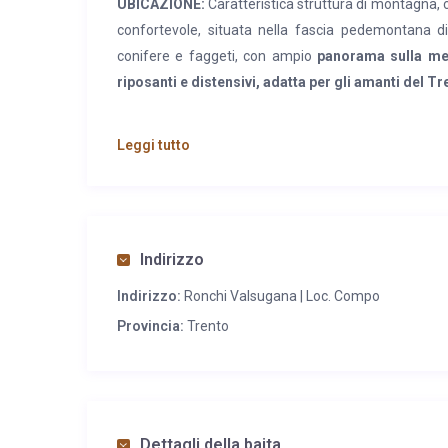
UBICAZIONE:
Caratteristica struttura di montagna, c
confortevole, situata nella fascia pedemontana d
conifere e faggeti, con ampio
panorama sulla med
riposanti e distensivi, adatta per gli amanti del T
CARATTERISTICHE:
Porzione di Baita in pietra loca
Leggi tutto
due piani. Al piano terra ampio locale cucina/soggiorn
dei camper, locale dispensa/ripostiglio, bagno con
una camera doppia; riscaldamento centralizzato e a
fotovoltaici. All’esterno spazio verde a disposizione
Indirizzo
SERVIZI:
Ristoranti tipici in zona; a Ronchi Valsug
Indirizzo:
Ronchi Valsugana | Loc. Compo
11 km ufficio postale, banca, farmacia; a Borgo
commerciale e negozi di vario genere, impianti sporti
Provincia:
Trento
Dettagli della baita