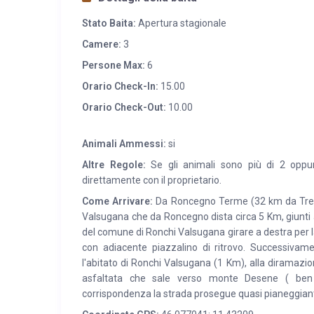
Stato Baita:
Apertura stagionale
Camere:
3
Persone Max:
6
Orario Check-In:
15.00
Orario Check-Out:
10.00
Animali Ammessi:
si
Altre Regole:
Se gli animali sono più di 2 oppur
direttamente con il proprietario.
Come Arrivare:
Da Roncegno Terme (32 km da Trento)
Valsugana che da Roncegno dista circa 5 Km, giunti al
del comune di Ronchi Valsugana girare a destra per la 
con adiacente piazzalino di ritrovo. Successivame
l'abitato di Ronchi Valsugana (1 Km), alla diramazio
asfaltata che sale verso monte Desene ( ben s
corrispondenza la strada prosegue quasi pianeggiante