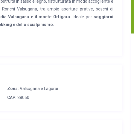
ostruita in sasso e legno, ristrutturata in modo accogliente e
i Ronchi Valsugana, tra ampie aperture prative, boschi di
ia Valsugana e il monte Ortigara.
Ideale per
soggiorni
rekking e dello scialpinismo.
le e legno autoctono, di recente ristrutturazione, disposta su
o con caminetto e stufa a legna, frigo è piccolo – tipo quello
 doccia; al piano primo mansardato due camere matrimoniali,
cqua calda con termo-cucina, energia elettrica con pannelli
 con barbecue e parcheggio privato.
ana 8 km minimarket, fermata autocorriere; a Roncegno Terme
Zona:
Valsugana e Lagorai
 Valsugana 14 km ospedale, stazione ferroviaria, centro
vi con piscina scoperta.
CAP:
38050