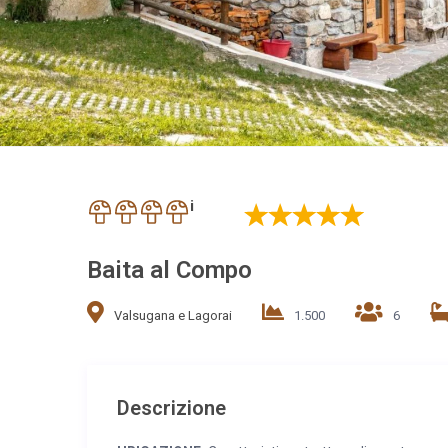
i
Baita al Compo
Valsugana e Lagorai
1.500
6
Descrizione