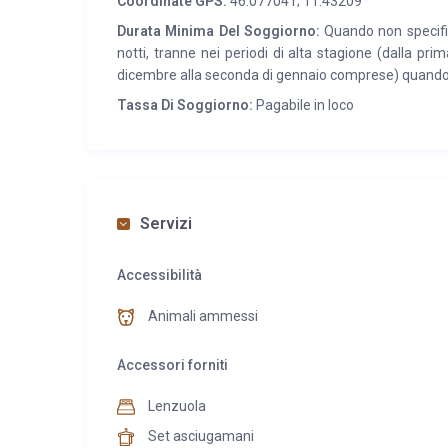
Coordinate GPS:
46.077041; 11.43209
Durata Minima Del Soggiorno:
Quando non specific
notti, tranne nei periodi di alta stagione (dalla prim
dicembre alla seconda di gennaio comprese) quando
Tassa Di Soggiorno:
Pagabile in loco
Servizi
Accessibilità
Animali ammessi
Accessori forniti
Lenzuola
Set asciugamani