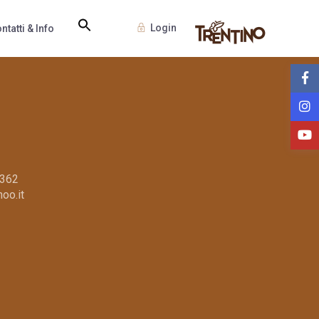
Login
ntatti & Info
8362
oo.it