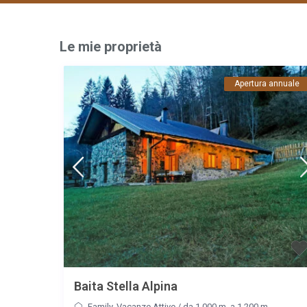
Le mie proprietà
Apertura annuale
Baita Stella Alpina
Family
,
Vacanze Attive
/
da 1.000 m. a 1.200 m.