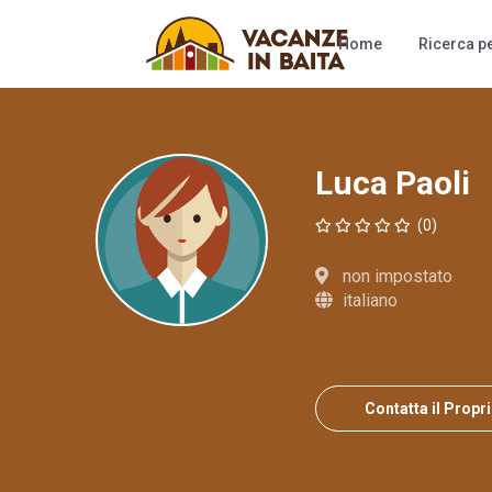
Camere
Al
Home
Ricerca pe
Luca Paoli
(0)
non impostato
italiano
Contatta il Propr