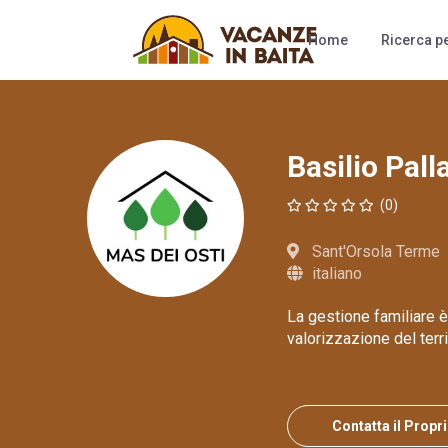
Camere
Al
Home
Ricerca pe
Basilio Pall
(0)
Sant'Orsola Terme
italiano
La gestione familiare è
valorizzazione del terr
Contatta il Propr