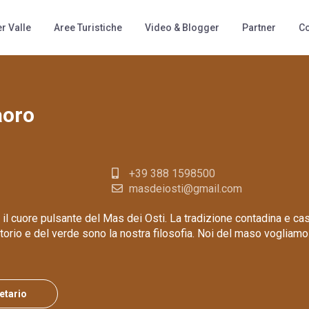
titudine
Tipologia
r Valle
Aree Turistiche
Video & Blogger
Partner
Co
aoro
+39 388 1598500
masdeiosti@gmail.com
 il cuore pulsante del Mas dei Osti. La tradizione contadina e cas
itorio e del verde sono la nostra filosofia. Noi del maso vogliamo
ietario