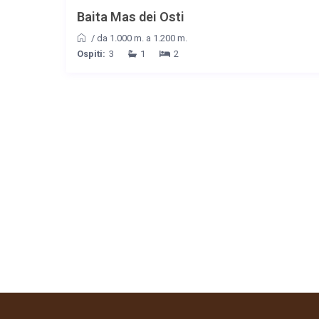
Baita Mas dei Osti
/
da 1.000 m. a 1.200 m.
Ospiti:
3
1
2