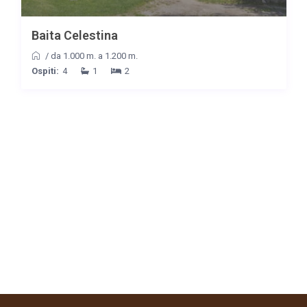
Baita Celestina
/
da 1.000 m. a 1.200 m.
Ospiti:
4
1
2